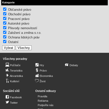
Kategorie
Občanské právo
Obchodní právo
Pracovní právo
Autorské právo
Převody nemovitostí
Založení a změna s.r.o.
Ochrana lidských práv
Ostatní
Všechny poradny
Počítače
Hry
Debaty
Teraristika
Právo
Akvaristika
Ekonomika
Kutilství
Život
Sociální sítě
Ostatní odkazy
Pravidla
Facebook
Reklama
Twitter
Podpořte nás