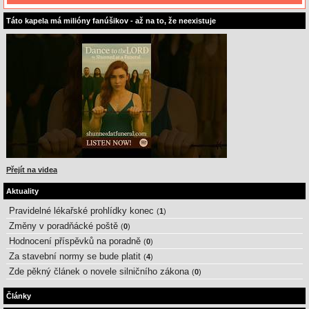
Táto kapela má milióny fanúšikov - až na to, že neexistuje
Přejít na videa
Aktuality
Pravidelné lékařské prohlídky konec
(
1
)
Změny v poradňácké poště
(
0
)
Hodnocení příspěvků na poradně
(
0
)
Za stavební normy se bude platit
(
4
)
Zde pěkný článek o novele silničního zákona
(
0
)
Články