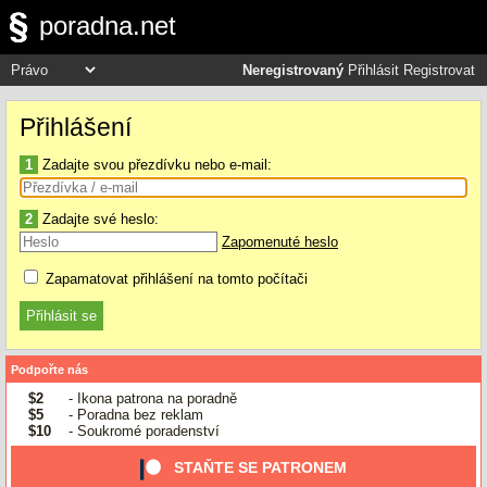
poradna.net
Neregistrovaný
Přihlásit
Registrovat
Přihlášení
1
Zadajte svou přezdívku nebo e-mail:
2
Zadajte své heslo:
Zapomenuté heslo
Zapamatovat přihlášení na tomto počítači
Podpořte nás
$2
- Ikona patrona na poradně
$5
- Poradna bez reklam
$10
- Soukromé poradenství
STAŇTE SE PATRONEM