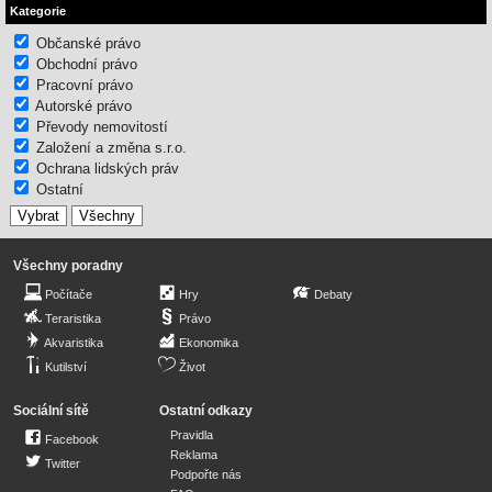
Kategorie
Občanské právo
Obchodní právo
Pracovní právo
Autorské právo
Převody nemovitostí
Založení a změna s.r.o.
Ochrana lidských práv
Ostatní
Všechny poradny
Počítače
Hry
Debaty
Teraristika
Právo
Akvaristika
Ekonomika
Kutilství
Život
Sociální sítě
Ostatní odkazy
Pravidla
Facebook
Reklama
Twitter
Podpořte nás