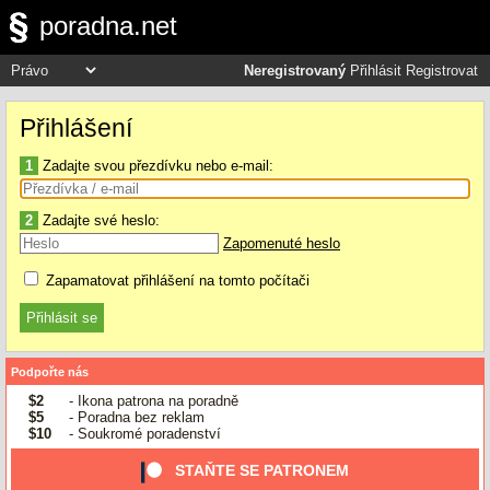
poradna.net
Neregistrovaný
Přihlásit
Registrovat
Přihlášení
1
Zadajte svou přezdívku nebo e-mail:
2
Zadajte své heslo:
Zapomenuté heslo
Zapamatovat přihlášení na tomto počítači
Podpořte nás
$2
- Ikona patrona na poradně
$5
- Poradna bez reklam
$10
- Soukromé poradenství
STAŇTE SE PATRONEM