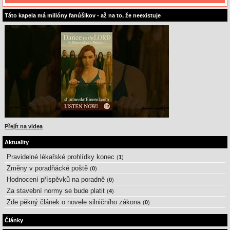
Táto kapela má milióny fanúšikov - až na to, že neexistuje
Přejít na videa
Aktuality
Pravidelné lékařské prohlídky konec
(
1
)
Změny v poradňácké poště
(
0
)
Hodnocení příspěvků na poradně
(
0
)
Za stavební normy se bude platit
(
4
)
Zde pěkný článek o novele silničního zákona
(
0
)
Články