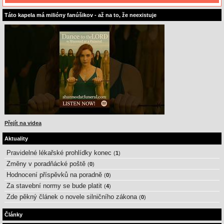
Táto kapela má milióny fanúšikov - až na to, že neexistuje
Přejít na videa
Aktuality
Pravidelné lékařské prohlídky konec
(
1
)
Změny v poradňácké poště
(
0
)
Hodnocení příspěvků na poradně
(
0
)
Za stavební normy se bude platit
(
4
)
Zde pěkný článek o novele silničního zákona
(
0
)
Články