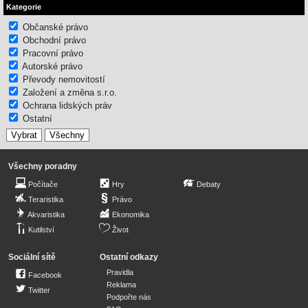
Kategorie
Občanské právo
Obchodní právo
Pracovní právo
Autorské právo
Převody nemovitostí
Založení a změna s.r.o.
Ochrana lidských práv
Ostatní
Všechny poradny
Počítače
Hry
Debaty
Teraristika
Právo
Akvaristika
Ekonomika
Kutilství
Život
Sociální sítě
Ostatní odkazy
Pravidla
Facebook
Reklama
Twitter
Podpořte nás