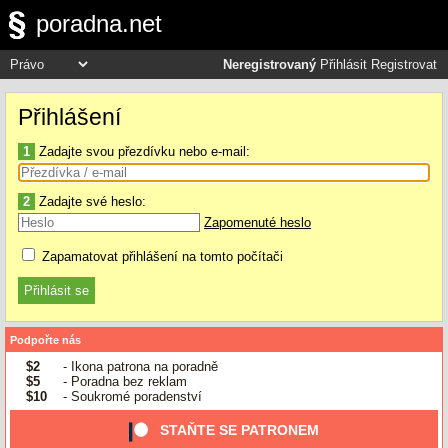
poradna.net
Neregistrovaný
Přihlásit
Registrovat
Přihlášení
1
Zadajte svou přezdívku nebo e-mail:
2
Zadajte své heslo:
Zapomenuté heslo
Zapamatovat přihlášení na tomto počítači
Podpořte nás
$2
- Ikona patrona na poradně
$5
- Poradna bez reklam
$10
- Soukromé poradenství
STAŇTE SE PATRONEM