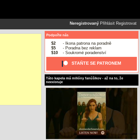
Neregistrovaný
Přihlásit
Registrovat
Podpořte nás
$2
- Ikona patrona na poradně
$5
- Poradna bez reklam
$10
- Soukromé poradenství
STAŇTE SE PATRONEM
Táto kapela má milióny fanúšikov - až na to, že
neexistuje