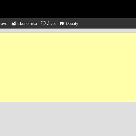
rávo
Ekonomika
Život
Debaty