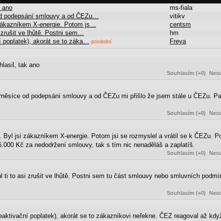
k ano
ms-fiala
 od podepsání smlouvy a od ČEZu…
vitikv
i zákazníkem X-energie. Potom js…
centsm
 zrušit ve lhůtě. Postni sem…
hm
ní poplatek), akorát se to záka…
Freya
poslední
lasil, tak ano
Souhlasím (+0)
Neso
a měsíce od podepsání smlouvy a od ČEZu mi přišlo že jsem stále u ČEZu. Pa
Souhlasím (+0)
Neso
. Byl jsi zákazníkem X-energie. Potom jsi se rozmyslel a vrátil se k ČEZu. 
00 Kč za nedodržení smlouvy, tak s tím nic nenaděláš a zaplatíš.
Souhlasím (+0)
Neso
 ti to asi zrušit ve lhůtě. Postni sem tu část smlouvy nebo smluvních podmí
Souhlasím (+0)
Neso
deaktivační poplatek), akorát se to zákazníkovi neřekne. ČEZ reagoval až kdy