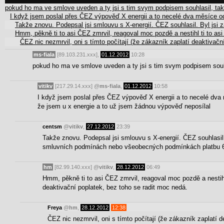
pokud ho ma ve smlove uveden a ty jsi s tim svym podpisem souhlasil, ta
I když jsem poslal přes ČEZ výpověď X energii a to necelé dva měsíce
Takže znovu. Podepsal jsi smlouvu s X-energií. ČEZ souhlasil. Byl js
Hmm, pěkně ti to asi ČEZ zmrvil, reagoval moc pozdě a nestihl ti to asi
ČEZ nic nezmrvil, oni s tímto počítají (že zákazník zaplatí deaktivač
ms-fiala
[89.103.231.xxx],
01.12.2012
10:28
pokud ho ma ve smlove uveden a ty jsi s tim svym podpisem souh
vitikv
[217.29.14.xxx]
@
ms-fiala
,
01.12.2012
10:58
I když jsem poslal přes ČEZ výpověď X energii a to necelé dv
že jsem u x energie a to už jsem žádnou výpověď neposílal
centsm
@
vitikv
,
27.12.2012
23:39
Takže znovu. Podepsal jsi smlouvu s X-energií. ČEZ souhlasil
smluvních podmínách nebo všeobecných podmínkách platbu 6.0
hm
[82.99.140.xxx]
@
vitikv
,
28.12.2012
06:49
Hmm, pěkně ti to asi ČEZ zmrvil, reagoval moc pozdě a nestihl
deaktivační poplatek, bez toho se radit moc nedá.
Freya
@
hm
,
28.12.2012
12:38
ČEZ nic nezmrvil, oni s tímto počítají (že zákazník zaplatí 