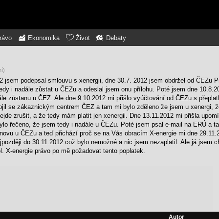
rávo
Ekonomika
Život
Debaty
í)
 jsem podepsal smlouvu s xenergii, dne 30.7. 2012 jsem obdržel od ČEZu Př
tedy i nadále zůstat u ČEZu a odeslal jsem onu přílohu. Poté jsem dne 10.8.2
le zůstanu u ČEZ. Ale dne 9.10.2012 mi přišlo vyúčtování od ČEZu s přepla
spojil se zákaznickým centrem ČEZ a tam mi bylo zděleno že jsem u xenergi, ž
jde zrušit, a že tedy mám platit jen xenergii. Dne 13.11.2012 mi přišla upo
 bylo řečeno, že jsem tedy i nadále u ČEZu. Poté jsem psal e-mail na ERÚ a t
 znovu u ČEZu a teď přichází proč se na Vás obracím X-energie mi dne 29.11.
později do 30.11.2012 což bylo nemožné a nic jsem nezaplatil. Ale já jsem c
pol. X-energie právo po mě požadovat tento poplatek.
Autor