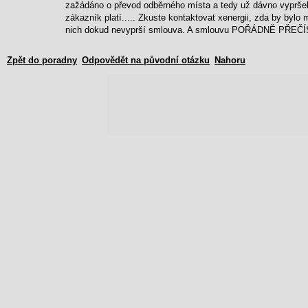
zažádáno o převod odběrného místa a tedy už dávno vypršela
zákazník platí..... Zkuste kontaktovat xenergii, zda by bylo 
nich dokud nevyprší smlouva. A smlouvu POŘÁDNĚ PŘEČÍ
Zpět do poradny
Odpovědět na původní otázku
Nahoru