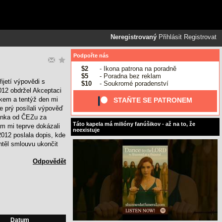
Neregistrovaný
Přihlásit
Registrovat
Podpořte nás
$2
- Ikona patrona na poradně
$5
- Poradna bez reklam
ijetí výpovědi s
$10
- Soukromé poradenství
012 obdržel Akceptaci
tkem a tentýž den mi
STAŇTE SE PATRONEM
e prý posílali výpověď
mínka od ČEZu za
Táto kapela má milióny fanúšikov - až na to, že
am mi teprve dokázali
neexistuje
2012 poslala dopis, kde
htěl smlouvu ukončit
Odpovědět
Datum