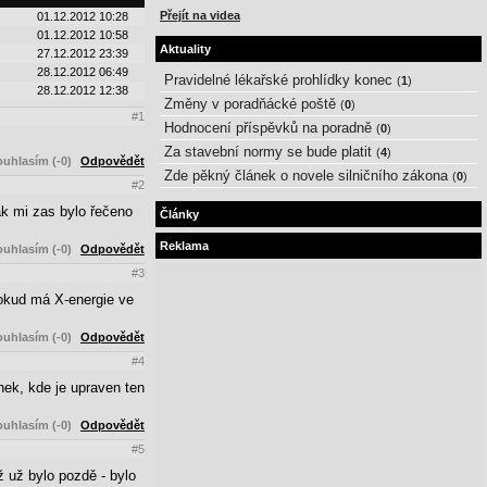
Přejít na videa
01.12.2012 10:28
01.12.2012 10:58
Aktuality
27.12.2012 23:39
28.12.2012 06:49
Pravidelné lékařské prohlídky konec
(
1
)
28.12.2012 12:38
Změny v poradňácké poště
(
0
)
#1
Hodnocení příspěvků na poradně
(
0
)
Za stavební normy se bude platit
(
4
)
uhlasím (-0)
Odpovědět
Zde pěkný článek o novele silničního zákona
(
0
)
#2
k mi zas bylo řečeno
Články
Reklama
uhlasím (-0)
Odpovědět
#3
Pokud má X-energie ve
uhlasím (-0)
Odpovědět
#4
nek, kde je upraven ten
uhlasím (-0)
Odpovědět
#5
ž už bylo pozdě - bylo