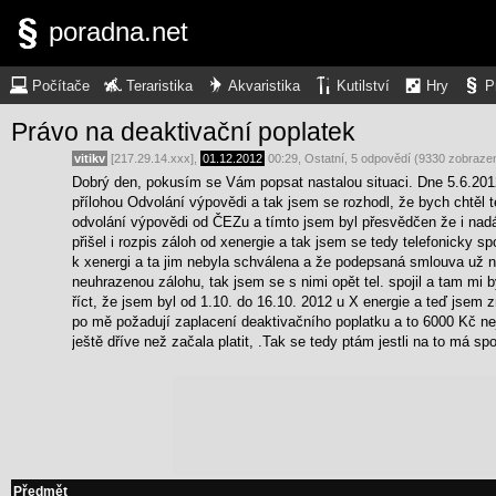
poradna.net
Počítače
Teraristika
Akvaristika
Kutilství
Hry
P
Právo na deaktivační poplatek
vitikv
[217.29.14.xxx],
01.12.2012
00:29
,
Ostatní
, 5 odpovědí (9330 zobrazen
Dobrý den, pokusím se Vám popsat nastalou situaci. Dne 5.6.2012
přílohou Odvolání výpovědi a tak jsem se rozhodl, že bych chtěl 
odvolání výpovědi od ČEZu a tímto jsem byl přesvědčen že i nadá
přišel i rozpis záloh od xenergie a tak jsem se tedy telefonicky 
k xenergi a ta jim nebyla schválena a že podepsaná smlouva už ne
neuhrazenou zálohu, tak jsem se s nimi opět tel. spojil a tam mi
říct, že jsem byl od 1.10. do 16.10. 2012 u X energie a teď jsem
po mě požadují zaplacení deaktivačního poplatku a to 6000 Kč nej
ještě dříve než začala platit, .Tak se tedy ptám jestli na to má s
Předmět