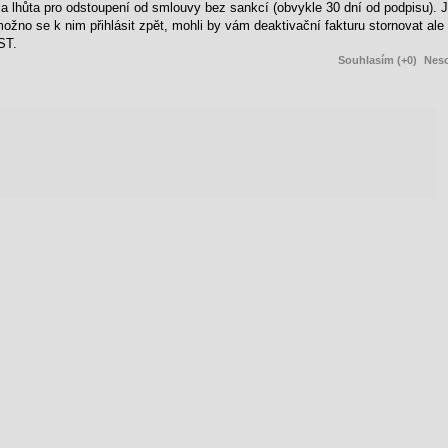
 lhůta pro odstoupení od smlouvy bez sankcí (obvykle 30 dní od podpisu). J
možno se k nim přihlásit zpět, mohli by vám deaktivační fakturu stornovat ale
ST.
Souhlasím (+0)
Neso