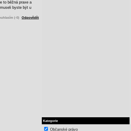
e to běžná praxe a
 museli byste být u
uhlasím (-0)
Odpovědět
Kategorie
Občanské právo