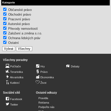
Kategorie
Občanské právo
Obchodní právo
Pracovní právo
Autorské právo
Převody nemovitostí
Založení a změna s.r.o.
Ochrana lidských práv
Ostatní
Všechny poradny
Počítače
Hry
Debaty
Teraristika
Právo
Akvaristika
Ekonomika
Kutilství
Život
Sociální sítě
Ostatní odkazy
Pravidla
Facebook
Reklama
Twitter
Podpořte nás