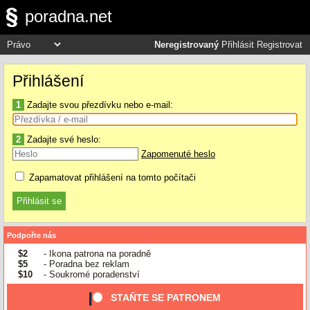
poradna.net
Neregistrovaný
Přihlásit
Registrovat
Přihlášení
1
Zadajte svou přezdívku nebo e-mail:
2
Zadajte své heslo:
Zapomenuté heslo
Zapamatovat přihlášení na tomto počítači
Podpořte nás
$2
- Ikona patrona na poradně
$5
- Poradna bez reklam
$10
- Soukromé poradenství
STAŇTE SE PATRONEM