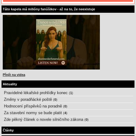
Táto kapela má milióny fanúšikov - až na to, že neexistuje
Přejít na videa
Aktuality
Pravidelné lékařské prohlídky konec
(
1
)
Změny v poradňácké poště
(
0
)
Hodnocení příspěvků na poradně
(
0
)
Za stavební normy se bude platit
(
4
)
Zde pěkný článek o novele silničního zákona
(
0
)
Články