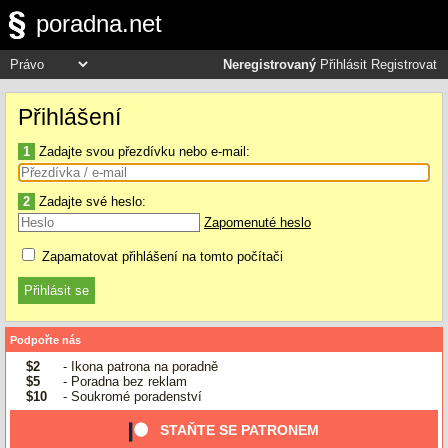
poradna.net
Neregistrovaný
Přihlásit
Registrovat
Přihlášení
1
Zadajte svou přezdívku nebo e-mail:
2
Zadajte své heslo:
Zapomenuté heslo
Zapamatovat přihlášení na tomto počítači
Podpořte nás
$2
- Ikona patrona na poradně
$5
- Poradna bez reklam
$10
- Soukromé poradenství
STAŇTE SE PATRONEM