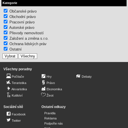
Kategorie
Občanské právo
Obchodní právo
Pracovní právo
Autorské právo
Převody nemovitostí
Založení a změna s.r.o.
Ochrana lidských práv
Ostatní
Všechny poradny
Počítače
Hry
Debaty
Teraristika
Právo
Akvaristika
Ekonomika
Kutilství
Život
Sociální sítě
Ostatní odkazy
Pravidla
Facebook
Reklama
Twitter
Podpořte nás