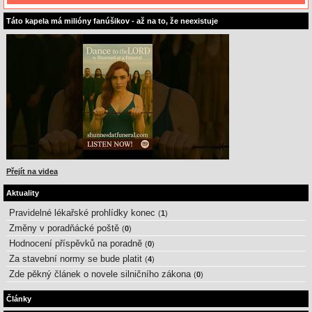
Táto kapela má milióny fanúšikov - až na to, že neexistuje
Přejít na videa
Aktuality
Pravidelné lékařské prohlídky konec
(
1
)
Změny v poradňácké poště
(
0
)
Hodnocení příspěvků na poradně
(
0
)
Za stavební normy se bude platit
(
4
)
Zde pěkný článek o novele silničního zákona
(
0
)
Články