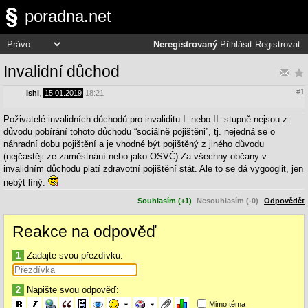
poradna.net
Neregistrovaný
Přihlásit
Registrovat
Invalidní důchod
#1
ishi
,
15.01.2019
18:21
Poživatelé invalidních důchodů pro invaliditu I. nebo II. stupně nejsou z
důvodu pobírání tohoto důchodu “sociálně pojištěni”, tj. nejedná se o
náhradní dobu pojištění a je vhodné být pojištěný z jiného důvodu
(nejčastěji ze zaměstnání nebo jako OSVČ).Za všechny občany v
invalidním důchodu platí zdravotní pojištění stát. Ale to se dá vygooglit, jen
nebýt líný.
Souhlasím (+1)
Nesouhlasím (-0)
Odpovědět
Reakce na odpověď
1
Zadajte svou přezdívku:
2
Napište svou odpověď:
Mimo téma