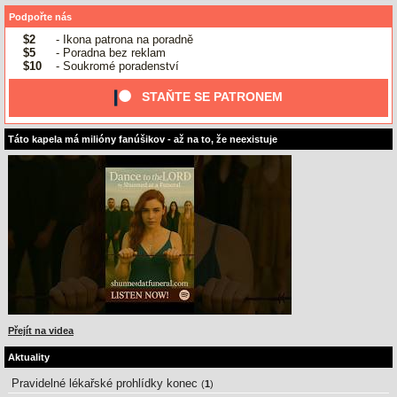
Podpořte nás
$2
- Ikona patrona na poradně
$5
- Poradna bez reklam
$10
- Soukromé poradenství
STAŇTE SE PATRONEM
Táto kapela má milióny fanúšikov - až na to, že neexistuje
Přejít na videa
Aktuality
Pravidelné lékařské prohlídky konec
(
1
)