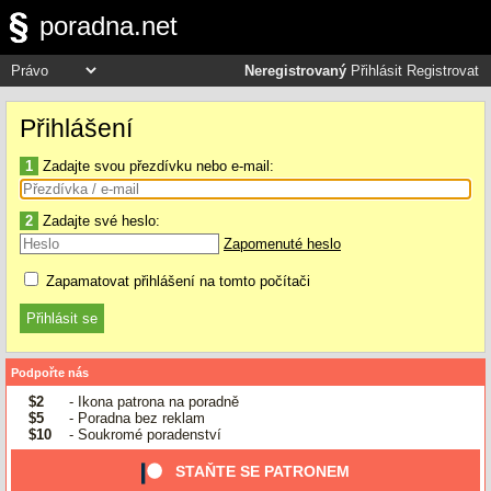
poradna.net
Neregistrovaný
Přihlásit
Registrovat
Přihlášení
1
Zadajte svou přezdívku nebo e-mail:
2
Zadajte své heslo:
Zapomenuté heslo
Zapamatovat přihlášení na tomto počítači
Podpořte nás
$2
- Ikona patrona na poradně
$5
- Poradna bez reklam
$10
- Soukromé poradenství
STAŇTE SE PATRONEM