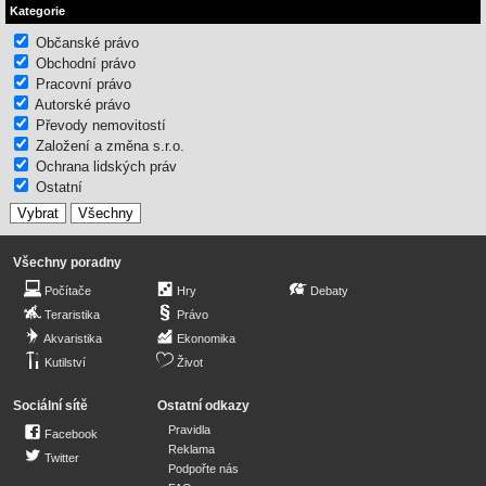
Kategorie
Občanské právo
Obchodní právo
Pracovní právo
Autorské právo
Převody nemovitostí
Založení a změna s.r.o.
Ochrana lidských práv
Ostatní
Všechny poradny
Počítače
Hry
Debaty
Teraristika
Právo
Akvaristika
Ekonomika
Kutilství
Život
Sociální sítě
Ostatní odkazy
Pravidla
Facebook
Reklama
Twitter
Podpořte nás