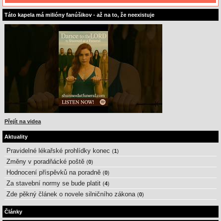
Táto kapela má milióny fanúšikov - až na to, že neexistuje
Přejít na videa
Aktuality
Pravidelné lékařské prohlídky konec
(
1
)
Změny v poradňácké poště
(
0
)
Hodnocení příspěvků na poradně
(
0
)
Za stavební normy se bude platit
(
4
)
Zde pěkný článek o novele silničního zákona
(
0
)
Články