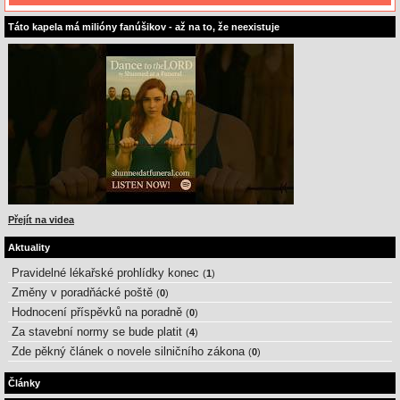
Táto kapela má milióny fanúšikov - až na to, že neexistuje
Přejít na videa
Aktuality
Pravidelné lékařské prohlídky konec
(
1
)
Změny v poradňácké poště
(
0
)
Hodnocení příspěvků na poradně
(
0
)
Za stavební normy se bude platit
(
4
)
Zde pěkný článek o novele silničního zákona
(
0
)
Články