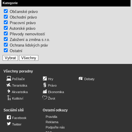
Kategorie
Občanské právo
Obchodní právo
Pracovní právo
Autorské právo
Převody nemovitostí
Založení a změna s.r.o.
Ochrana lidských práv
Ostatní
Všechny poradny
Počítače
Hry
Debaty
Teraristika
Právo
Akvaristika
Ekonomika
Kutilství
Život
Sociální sítě
Ostatní odkazy
Pravidla
Facebook
Reklama
Twitter
Podpořte nás