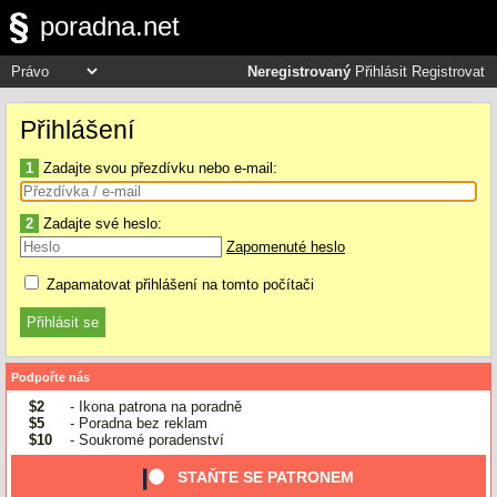
poradna.net
Neregistrovaný
Přihlásit
Registrovat
Přihlášení
1
Zadajte svou přezdívku nebo e-mail:
2
Zadajte své heslo:
Zapomenuté heslo
Zapamatovat přihlášení na tomto počítači
Podpořte nás
$2
- Ikona patrona na poradně
$5
- Poradna bez reklam
$10
- Soukromé poradenství
STAŇTE SE PATRONEM