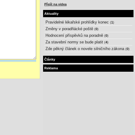
Přejít na videa
Aktuality
Pravidelné lékařské prohlídky konec
(
1
)
Změny v poradňácké poště
(
0
)
Hodnocení příspěvků na poradně
(
0
)
Za stavební normy se bude platit
(
4
)
Zde pěkný článek o novele silničního zákona
(
0
)
Články
Reklama