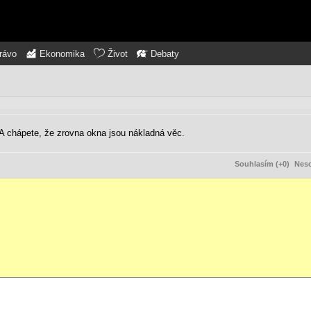
rávo
Ekonomika
Život
Debaty
 chápete, že zrovna okna jsou nákladná věc.
Souhlasím (+0)
Neso