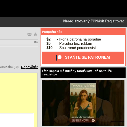
Neregistrovaný
Přihlásit
Registrovat
Podpořte nás
$2
- Ikona patrona na poradně
#4
$5
- Poradna bez reklam
$10
- Soukromé poradenství
STAŇTE SE PATRONEM
uhlasím (-0)
Odpovědět
Táto kapela má milióny fanúšikov - až na to, že
neexistuje