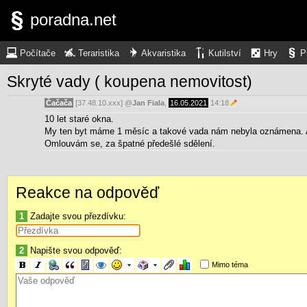
poradna.net
Počítače
Teraristika
Akvaristika
Kutilství
Hry
P
Skryté vady ( koupena nemovitost)
Čačača
[37.48.10.xxx]
@
Jan Fiala
,
16.05.2021
14:18
10 let staré okna.
My ten byt máme 1 měsíc a takové vada nám nebyla oznámena. A
Omlouvám se, za špatné předešlé sdělení.
Reakce na odpověď
1
Zadajte svou přezdívku:
2
Napište svou odpověď:
Mimo téma