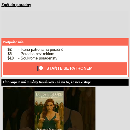
Zpět do poradny
Podpořte nás
$2
- Ikona patrona na poradně
$5
- Poradna bez reklam
$10
- Soukromé poradenství
STAŇTE SE PATRONEM
Táto kapela má milióny fanúšikov - až na to, že neexistuje