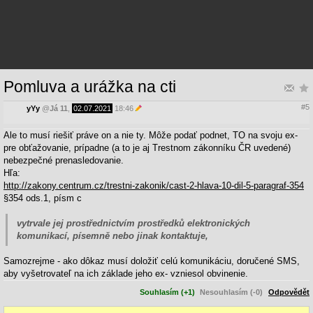
Pomluva a urážka na cti
#5
yYy
@
Já 11
,
02.07.2021
18:46
Ale to musí riešiť práve on a nie ty. Môže podať podnet, TO na svoju ex-
pre obťažovanie, prípadne (a to je aj Trestnom zákonníku ČR uvedené)
nebezpečné prenasledovanie.
Hľa:
http://zakony.centrum.cz/trestni-zakonik/cast-2-hlava-10-dil-5-paragraf-354
§354 ods.1, písm c
vytrvale jej prostřednictvím prostředků elektronických
komunikací, písemně nebo jinak kontaktuje,
Samozrejme - ako dôkaz musí doložiť celú komunikáciu, doručené SMS,
aby vyšetrovateľ na ich základe jeho ex- vzniesol obvinenie.
Souhlasím (+1)
Nesouhlasím (-0)
Odpovědět