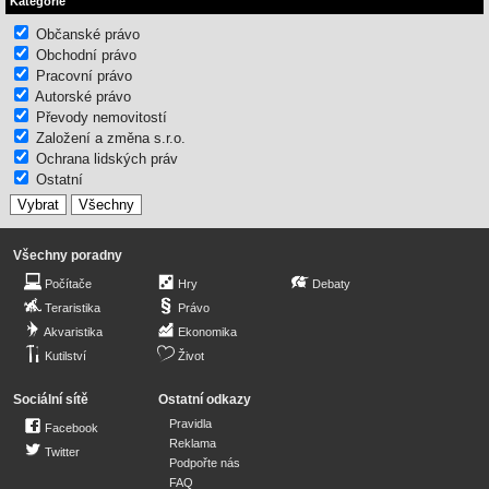
Kategorie
Občanské právo
Obchodní právo
Pracovní právo
Autorské právo
Převody nemovitostí
Založení a změna s.r.o.
Ochrana lidských práv
Ostatní
Všechny poradny
Počítače
Hry
Debaty
Teraristika
Právo
Akvaristika
Ekonomika
Kutilství
Život
Sociální sítě
Ostatní odkazy
Pravidla
Facebook
Reklama
Twitter
Podpořte nás
FAQ