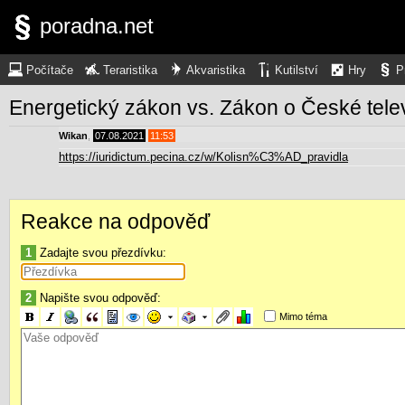
poradna.net
Počítače
Teraristika
Akvaristika
Kutilství
Hry
P
Energetický zákon vs. Zákon o České telev
Wikan
,
07.08.2021
11:53
https://iuridictum.pecina.cz/w/Kolisn%C3%AD_pravidla
Reakce na odpověď
1
Zadajte svou přezdívku:
2
Napište svou odpověď:
Mimo téma