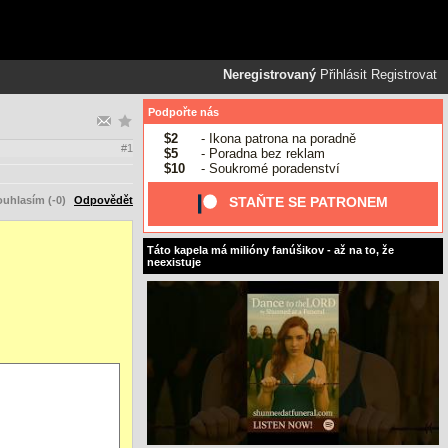
Neregistrovaný
Přihlásit
Registrovat
Podpořte nás
$2
- Ikona patrona na poradně
#1
$5
- Poradna bez reklam
$10
- Soukromé poradenství
uhlasím (-0)
Odpovědět
STAŇTE SE PATRONEM
Táto kapela má milióny fanúšikov - až na to, že
neexistuje