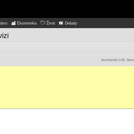
rávo
Ekonomika
Život
Debaty
izi
Souhlasím (+0)
Neso