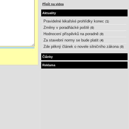
Přejít na videa
Aktuality
Pravidelné lékařské prohlídky konec
(
1
)
Změny v poradňácké poště
(
0
)
Hodnocení příspěvků na poradně
(
0
)
Za stavební normy se bude platit
(
4
)
Zde pěkný článek o novele silničního zákona
(
0
)
Články
Reklama