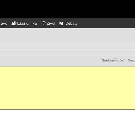
rávo
Ekonomika
Život
Debaty
Souhlasím (+0)
Neso