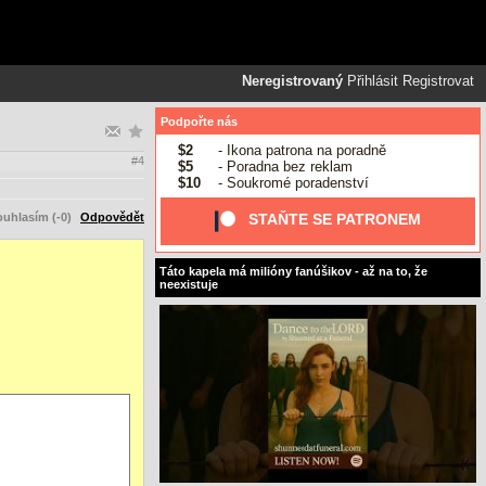
Neregistrovaný
Přihlásit
Registrovat
Podpořte nás
$2
- Ikona patrona na poradně
#4
$5
- Poradna bez reklam
$10
- Soukromé poradenství
uhlasím (-0)
Odpovědět
STAŇTE SE PATRONEM
Táto kapela má milióny fanúšikov - až na to, že
neexistuje