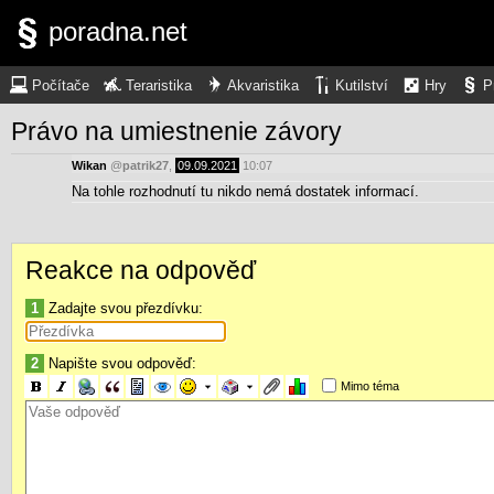
poradna.net
Počítače
Teraristika
Akvaristika
Kutilství
Hry
P
Právo na umiestnenie závory
Wikan
@
patrik27
,
09.09.2021
10:07
Na tohle rozhodnutí tu nikdo nemá dostatek informací.
Reakce na odpověď
1
Zadajte svou přezdívku:
2
Napište svou odpověď:
Mimo téma