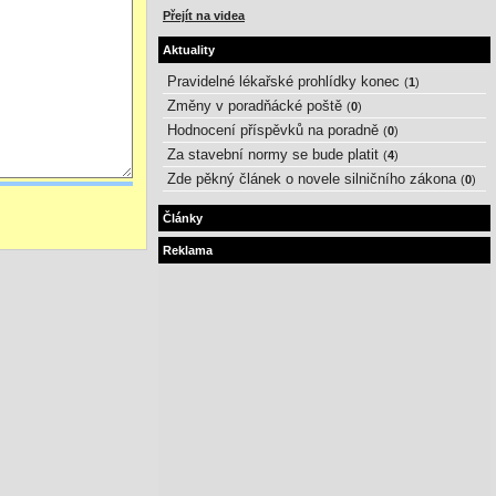
Přejít na videa
Aktuality
Pravidelné lékařské prohlídky konec
(
1
)
Změny v poradňácké poště
(
0
)
Hodnocení příspěvků na poradně
(
0
)
Za stavební normy se bude platit
(
4
)
Zde pěkný článek o novele silničního zákona
(
0
)
Články
Reklama