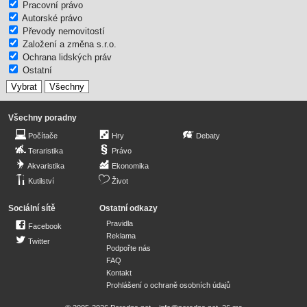
Pracovní právo
Autorské právo
Převody nemovitostí
Založení a změna s.r.o.
Ochrana lidských práv
Ostatní
Všechny poradny
Počítače
Hry
Debaty
Teraristika
Právo
Akvaristika
Ekonomika
Kutilství
Život
Sociální sítě
Ostatní odkazy
Pravidla
Facebook
Reklama
Twitter
Podpořte nás
FAQ
Kontakt
Prohlášení o ochraně osobních údajů