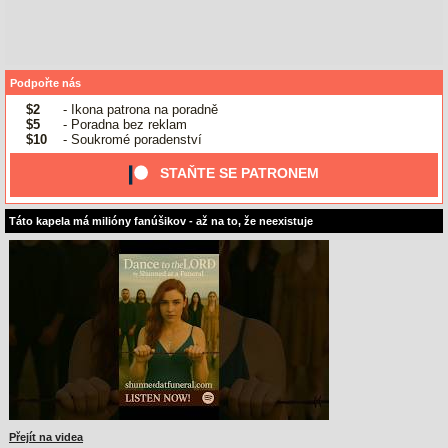
Podpořte nás
$2
- Ikona patrona na poradně
$5
- Poradna bez reklam
$10
- Soukromé poradenství
STAŇTE SE PATRONEM
Táto kapela má milióny fanúšikov - až na to, že neexistuje
Přejít na videa