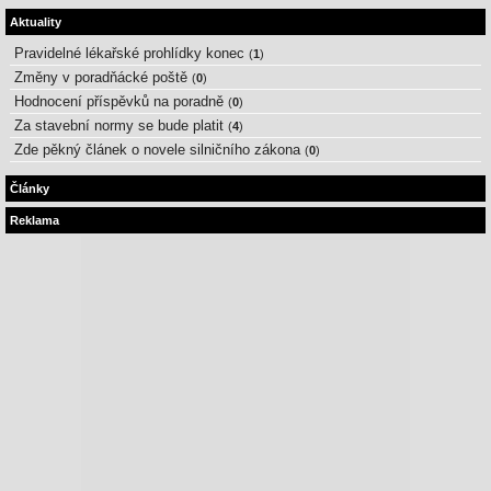
Aktuality
Pravidelné lékařské prohlídky konec
(
1
)
Změny v poradňácké poště
(
0
)
Hodnocení příspěvků na poradně
(
0
)
Za stavební normy se bude platit
(
4
)
Zde pěkný článek o novele silničního zákona
(
0
)
Články
Reklama