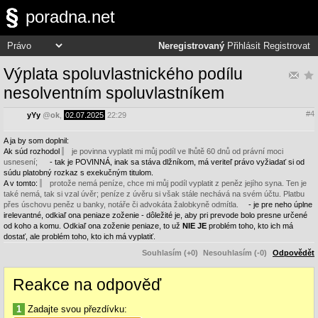
poradna.net
Neregistrovaný
Přihlásit
Registrovat
Výplata spoluvlastnického podílu
nesolventním spoluvlastníkem
#4
yYy
@
ok
,
02.07.2025
22:29
A ja by som doplnil:
Ak súd rozhodol
je povinna vyplatit mi můj podíl ve lhůtě 60 dnů od právní moci
usnesení;
- tak je POVINNÁ, inak sa stáva dlžníkom, má veriteľ právo vyžiadať si od
súdu platobný rozkaz s exekučným titulom.
A v tomto:
protože nemá peníze, chce mi můj podíl vyplatit z peněz jejího syna. Ten je
také nemá, tak si vzal úvěr; peníze z úvěru si však stále nechává na svém účtu. Platbu
přes úschovu peněz u banky, notáře či advokáta žalobkyně odmítla.
- je pre neho úplne
irelevantné, odkiaľ ona peniaze zoženie - dôležité je, aby pri prevode bolo presne určené
od koho a komu. Odkiaľ ona zoženie peniaze, to už
NIE JE
problém toho, kto ich má
dostať, ale problém toho, kto ich má vyplatiť.
Souhlasím (+0)
Nesouhlasím (-0)
Odpovědět
Reakce na odpověď
1
Zadajte svou přezdívku: