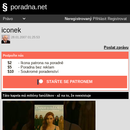
poradna.net
Neregistrovaný
Přihlásit
Registrovat
iconek
28.01.2007 01:25:53
Poslat zprávu
Podpořte nás
$2
- Ikona patrona na poradně
$5
- Poradna bez reklam
$10
- Soukromé poradenství
STAŇTE SE PATRONEM
Táto kapela má milióny fanúšikov - až na to, že neexistuje