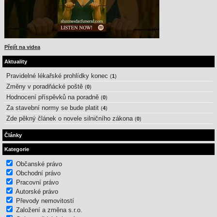
Přejít na videa
Aktuality
Pravidelné lékařské prohlídky konec
(
1
)
Změny v poradňácké poště
(
0
)
Hodnocení příspěvků na poradně
(
0
)
Za stavební normy se bude platit
(
4
)
Zde pěkný článek o novele silničního zákona
(
0
)
Články
Kategorie
Občanské právo
Obchodní právo
Pracovní právo
Autorské právo
Převody nemovitostí
Založení a změna s.r.o.