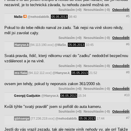
nezavinil, je to technická závada, tu nehodu zavinil možná on.
Souhlasím (+0)
Nesouhlasím (-0)
Odpovědět
#5
MaSo
@
nehodakblb
,
05.05.2013
08:40
Pokud to do tebe někdo narval ze zadu. Tak nejsi na vině skoro nikdy,
měl jsi zavolat cajty.
Souhlasím (+0)
Nesouhlasím (-0)
Odpovědět
#6
Hanyse.k
[94.113.190.xxx]
@
MaSo
,
05.05.2013
10:45
Svatá pravda, řidič, který někomu vrazí do "zadku" nedodržel bezpečnou
vzdálenost a je na vině.
Souhlasím (+0)
Nesouhlasím (-0)
Odpovědět
#8
ms-fiala
[94.112.112.xxx]
@
Hanyse.k
,
05.05.2013
21:52
ovsem jen tehdy, pokud ty neporusis zakon 361/2000 sb.
Souhlasím (+0)
Nesouhlasím (-0)
Odpovědět
#10
Georgij Gadjukin
@
Hanyse.k
,
06.05.2013
15:34
Kvůli týhle "svatý pravdě" jsem si pořídil do auta kameru.
Souhlasím (+0)
Nesouhlasím (-0)
Odpovědět
#7
gbhserge
[77.236.219.xxx]
@
nehodakblb
,
05.05.2013
17:44
Jestli do vás vrazil zezadu, tak ale nejste viník nehody vy, ale on! Takže