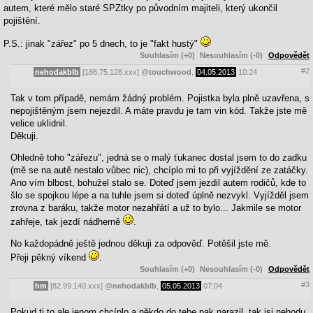
autem, které mělo staré SPZtky po původním majiteli, který ukončil
pojištění.
P.S.: jinak "zářez" po 5 dnech, to je "fakt hustý"
Souhlasím (+0)
Nesouhlasím (-0)
Odpovědět
#2
nehodakblb
[188.75.128.xxx]
@
touchwood
,
04.05.2013
10:24
Tak v tom případě, nemám žádný problém. Pojistka byla plně uzavřena, s
nepojištěným jsem nejezdil. A máte pravdu je tam vin kód. Takže jste mě
velice uklidnil.
Děkuji.
Ohledně toho "zářezu", jedná se o malý ťukanec dostal jsem to do zadku
(mě se na autě nestalo vůbec nic), chcíplo mi to při vyjíždění ze zatáčky.
Ano vím blbost, bohužel stalo se. Doteď jsem jezdil autem rodičů, kde to
šlo se spojkou lépe a na tuhle jsem si doteď úplně nezvykl. Vyjížděl jsem
zrovna z baráku, takže motor nezahřátí a už to bylo... Jakmile se motor
zahřeje, tak jezdí nádherně
.
No každopádně ještě jednou děkuji za odpověď. Potěšil jste mě.
Přeji pěkný víkend
.
Souhlasím (+0)
Nesouhlasím (-0)
Odpovědět
#3
hm
[82.99.140.xxx]
@
nehodakblb
,
05.05.2013
07:04
Pokud ti to ale jenom chcíplo a někdo do tebe pak narazil, tak jsi nehodu