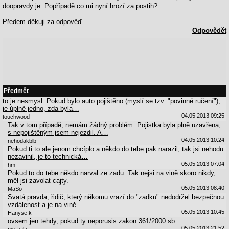
doopravdy je. Popřípadě co mi nyní hrozí za postih?
Předem děkuji za odpověď.
Odpovědět
Předmět
to je nesmysl. Pokud bylo auto pojištěno (myslí se tzv. "povinné ručení"),
je úplně jedno, zda byla…
04.05.2013 09:25
touchwood
Tak v tom případě, nemám žádný problém. Pojistka byla plně uzavřena,
s nepojištěným jsem nejezdil. A…
04.05.2013 10:24
nehodakblb
Pokud ti to ale jenom chcíplo a někdo do tebe pak narazil, tak jsi nehodu
nezavinil, je to technická…
05.05.2013 07:04
hm
Pokud to do tebe někdo narval ze zadu. Tak nejsi na vině skoro nikdy,
měl jsi zavolat cajty.
05.05.2013 08:40
MaSo
Svatá pravda, řidič, který někomu vrazí do "zadku" nedodržel bezpečnou
vzdálenost a je na vině.
05.05.2013 10:45
Hanyse.k
ovsem jen tehdy, pokud ty neporusis zakon 361/2000 sb.
05.05.2013 21:52
ms-fiala