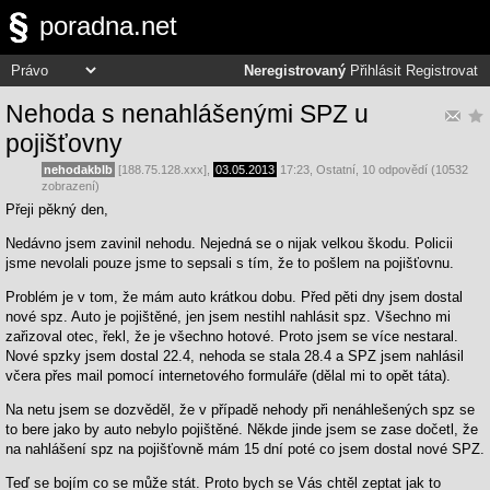
poradna.net
Neregistrovaný
Přihlásit
Registrovat
Nehoda s nenahlášenými SPZ u
pojišťovny
nehodakblb
[188.75.128.xxx],
03.05.2013
17:23
,
Ostatní
, 10 odpovědí (10532
zobrazení)
Přeji pěkný den,
Nedávno jsem zavinil nehodu. Nejedná se o nijak velkou škodu. Policii
jsme nevolali pouze jsme to sepsali s tím, že to pošlem na pojišťovnu.
Problém je v tom, že mám auto krátkou dobu. Před pěti dny jsem dostal
nové spz. Auto je pojištěné, jen jsem nestihl nahlásit spz. Všechno mi
zařizoval otec, řekl, že je všechno hotové. Proto jsem se více nestaral.
Nové spzky jsem dostal 22.4, nehoda se stala 28.4 a SPZ jsem nahlásil
včera přes mail pomocí internetového formuláře (dělal mi to opět táta).
Na netu jsem se dozvěděl, že v případě nehody při nenáhlešených spz se
to bere jako by auto nebylo pojištěné. Někde jinde jsem se zase dočetl, že
na nahlášení spz na pojišťovně mám 15 dní poté co jsem dostal nové SPZ.
Teď se bojím co se může stát. Proto bych se Vás chtěl zeptat jak to