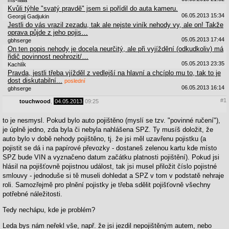
Kvůli týhle "svatý pravdě" jsem si pořídil do auta kameru.
06.05.2013 15:34
Georgij Gadjukin
Jestli do vás vrazil zezadu, tak ale nejste viník nehody vy, ale on! Takže
oprava půjde z jeho pojis…
05.05.2013 17:44
gbhserge
On ten popis nehody je docela neurčitý, ale při vyjíždění (odkudkoliv) má
řidič povinnost neohrozit/…
05.05.2013 23:35
Kachlík
Pravda, jestli třeba vjížděl z vedlejší na hlavní a chcíplo mu to, tak to je
dost diskutabilní...
poslední
06.05.2013 16:14
gbhserge
#1
touchwood
,
04.05.2013
09:25
to je nesmysl. Pokud bylo auto pojištěno (myslí se tzv. "povinné ručení"),
je úplně jedno, zda byla či nebyla nahlášena SPZ. Ty musíš doložit, že
auto bylo v době nehody pojištěno, tj. že jsi měl uzavřenu pojistku (a
pojistit se dá i na papírové převozky - dostaneš zelenou kartu kde místo
SPZ bude VIN a vyznačeno datum začátku platnosti pojištění). Pokud jsi
hlásil na pojišťovně pojistnou událost, tak jsi musel přiložit číslo pojistné
smlouvy - jednoduše si tě museli dohledat a SPZ v tom v podstatě nehraje
roli. Samozřejmě pro plnění pojistky je třeba sdělit pojišťovně všechny
potřebné náležitosti.
Tedy nechápu, kde je problém?
Leda bys nám neřekl vše, např. že jsi jezdil nepojištěným autem, nebo