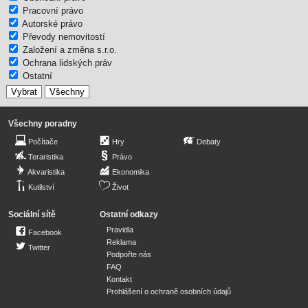
Pracovní právo
Autorské právo
Převody nemovitostí
Založení a změna s.r.o.
Ochrana lidských práv
Ostatní
Všechny poradny
Počítače
Hry
Debaty
Teraristika
Právo
Akvaristika
Ekonomika
Kutilství
Život
Sociální sítě
Ostatní odkazy
Pravidla
Facebook
Reklama
Twitter
Podpořte nás
FAQ
Kontakt
Prohlášení o ochraně osobních údajů