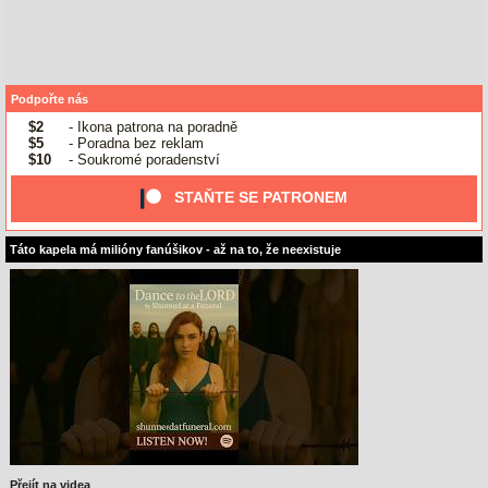
Podpořte nás
$2
- Ikona patrona na poradně
$5
- Poradna bez reklam
$10
- Soukromé poradenství
STAŇTE SE PATRONEM
Táto kapela má milióny fanúšikov - až na to, že neexistuje
Přejít na videa