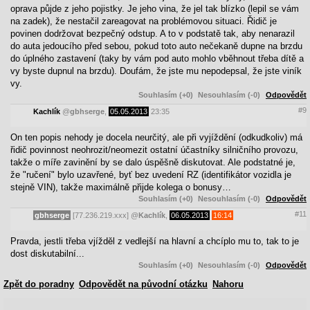
oprava půjde z jeho pojistky. Je jeho vina, že jel tak blízko (lepil se vám
na zadek), že nestačil zareagovat na problémovou situaci. Řidič je
povinen dodržovat bezpečný odstup. A to v podstatě tak, aby nenarazil
do auta jedoucího před sebou, pokud toto auto nečekaně dupne na brzdu
do úplného zastavení (taky by vám pod auto mohlo vběhnout třeba dítě a
vy byste dupnul na brzdu). Doufám, že jste mu nepodepsal, že jste viník
vy.
Souhlasím (+0)
Nesouhlasím (-0)
Odpovědět
#9
Kachlík
@
gbhserge
,
05.05.2013
23:35
On ten popis nehody je docela neurčitý, ale při vyjíždění (odkudkoliv) má
řidič povinnost neohrozit/neomezit ostatní účastníky silničního provozu,
takže o míře zavinění by se dalo úspěšně diskutovat. Ale podstatné je,
že "ručení" bylo uzavřené, byť bez uvedení RZ (identifikátor vozidla je
stejně VIN), takže maximálně přijde kolega o bonusy…
Souhlasím (+0)
Nesouhlasím (-0)
Odpovědět
#11
gbhserge
[77.236.219.xxx]
@
Kachlík
,
06.05.2013
16:14
Pravda, jestli třeba vjížděl z vedlejší na hlavní a chcíplo mu to, tak to je
dost diskutabilní...
Souhlasím (+0)
Nesouhlasím (-0)
Odpovědět
Zpět do poradny
Odpovědět na původní otázku
Nahoru