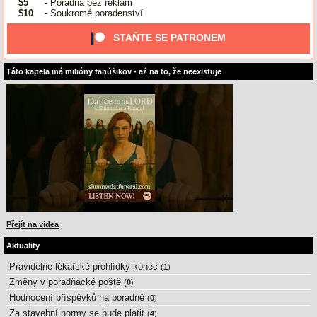
$5
- Poradna bez reklam
$10
- Soukromé poradenství
STAŇTE SE PATRONEM
Táto kapela má milióny fanúšikov - až na to, že neexistuje
Přejít na videa
Aktuality
Pravidelné lékařské prohlídky konec
(
1
)
Změny v poradňácké poště
(
0
)
Hodnocení příspěvků na poradně
(
0
)
Za stavební normy se bude platit
(
4
)