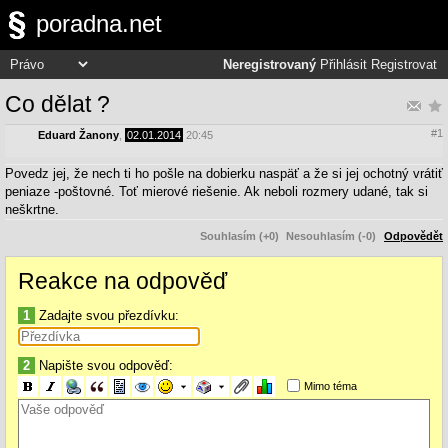
poradna.net
Neregistrovaný
Přihlásit
Registrovat
Co dělat ?
#1
Eduard Žanony
,
02.01.2014
20:45
Povedz jej, že nech ti ho pošle na dobierku naspäť a že si jej ochotný vrátiť
peniaze -poštovné. Toť mierové riešenie. Ak neboli rozmery udané, tak si
neškrtne.
Souhlasím (+0)
Nesouhlasím (-0)
Odpovědět
Reakce na odpověď
1
Zadajte svou přezdívku:
2
Napište svou odpověď:
Mimo téma