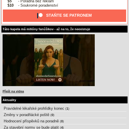
$5
- Poradna bez reklam
$10
- Soukromé poradenství
STAŇTE SE PATRONEM
Táto kapela má milióny fanúšikov - až na to, že neexistuje
Přejít na videa
Aktuality
Pravidelné lékařské prohlídky konec
(
1
)
Změny v poradňácké poště
(
0
)
Hodnocení příspěvků na poradně
(
0
)
Za stavební normy se bude platit
(
4
)