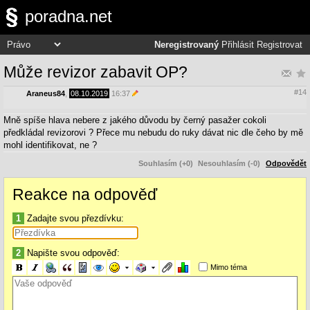
poradna.net
Neregistrovaný
Přihlásit
Registrovat
Může revizor zabavit OP?
#14
Araneus84
,
08.10.2019
16:37
Mně spíše hlava nebere z jakého důvodu by černý pasažer cokoli
předkládal revizorovi ? Přece mu nebudu do ruky dávat nic dle čeho by mě
mohl identifikovat, ne ?
Souhlasím (+0)
Nesouhlasím (-0)
Odpovědět
Reakce na odpověď
1
Zadajte svou přezdívku:
2
Napište svou odpověď:
Mimo téma