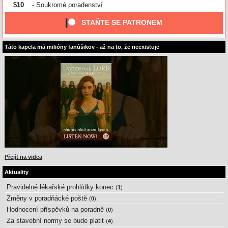
$10
- Soukromé poradenství
STAŇTE SE PATRONEM
Táto kapela má milióny fanúšikov - až na to, že neexistuje
Přejít na videa
Aktuality
Pravidelné lékařské prohlídky konec
(
1
)
Změny v poradňácké poště
(
0
)
Hodnocení příspěvků na poradně
(
0
)
Za stavební normy se bude platit
(
4
)