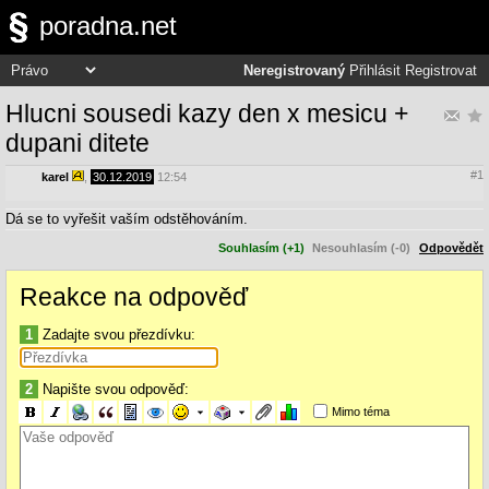
poradna.net
Neregistrovaný
Přihlásit
Registrovat
Hlucni sousedi kazy den x mesicu +
dupani ditete
#1
karel
,
30.12.2019
12:54
Dá se to vyřešit vaším odstěhováním.
Souhlasím (+1)
Nesouhlasím (-0)
Odpovědět
Reakce na odpověď
1
Zadajte svou přezdívku:
2
Napište svou odpověď:
Mimo téma