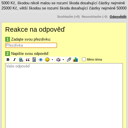
5000 Kč, škodou nikoli malou se rozumí škoda dosahující částky nejméně
25000 Kč, větší škodou se rozumí škoda dosahující částky nejméně 50000
Kč, značnou škodou se rozumí škoda dosahující částky nejméně 500000
Souhlasím (+0)
Nesouhlasím (-0)
Odpovědět
Kč a škodou velkého rozsahu se rozumí škoda dosahující nejméně částky
5000000 Kč.
Reakce na odpověď
(2) Částek uvedených v odstavci 1 se užije obdobně pro určení výše
prospěchu, nákladů k odstranění následků poškození životního prostředí a
hodnoty věci.
1
Zadajte svou přezdívku:
Zavinění
2
Napište svou odpověď:
§ 15 tr. zákoníku
Mimo téma
Úmysl
(1) Trestný čin je spáchán úmyslně, jestliže pachatel
a) chtěl způsobem uvedeným v trestním zákoně porušit nebo ohrozit zájem
chráněný takovým zákonem, nebo
b) věděl, že svým jednáním může takové porušení nebo ohrožení způsobit,
a pro případ, že je způsobí, byl s tím srozuměn.
(2) Srozuměním se rozumí i smíření pachatele s tím, že způsobem
uvedeným v trestním zákoně může porušit nebo ohrozit zájem chráněný
takovým zákonem.
§ 16 tr. zákoníku
Nedbalost
(1) Trestný čin je spáchán z nedbalosti, jestliže pachatel
a) věděl, že může způsobem uvedeným v trestním zákoně porušit nebo