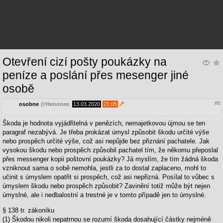
Otevření cizí pošty poukázky na
peníze a poslání přes mesenger jiné
osobě
#8
osobne
@
Henonee
,
13.03.2020
21:05
Škoda je hodnota vyjádřitelná v penězích, nemajetkovou újmou se ten
paragraf nezabývá. Je třeba prokázat úmysl způsobit škodu určité výše
nebo prospěch určité výše, což asi nepůjde bez přiznání pachatele. Jak
vysokou škodu nebo prospěch způsobil pachatel tím, že někomu přeposlal
přes messenger kopii poštovní poukázky? Já myslím, že tím žádná škoda
vzniknout sama o sobě nemohla, jestli za to dostal zaplaceno, mohl to
učinit s úmyslem opatřit si prospěch, což asi nepřizná. Posílal to vůbec s
úmyslem škodu nebo prospěch způsobit? Zavinění totiž může být nejen
úmyslné, ale i nedbalostní a trestné je v tomto případě jen to úmyslné.
§ 138 tr. zákoníku
(1) Škodou nikoli nepatrnou se rozumí škoda dosahující částky nejméně