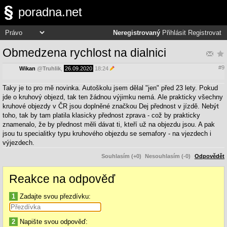
poradna.net
Neregistrovaný
Přihlásit
Registrovat
Obmedzena rychlost na dialnici
#9
Wikan
@
Truhlik
,
26.09.2020
18:24
Taky je to pro mě novinka. Autoškolu jsem dělal "jen" před 23 lety. Pokud
jde o kruhový objezd, tak ten žádnou výjimku nemá. Ale prakticky všechny
kruhové objezdy v ČR jsou doplněné značkou Dej přednost v jízdě. Nebýt
toho, tak by tam platila klasicky přednost zprava - což by prakticky
znamenalo, že by přednost měli dávat ti, kteří už na objezdu jsou. A pak
jsou tu specialitky typu kruhového objezdu se semafory - na vjezdech i
výjezdech.
Souhlasím (+0)
Nesouhlasím (-0)
Odpovědět
Reakce na odpověď
1
Zadajte svou přezdívku:
2
Napište svou odpověď: