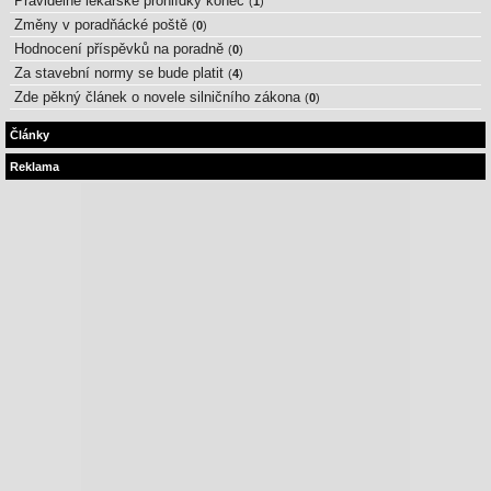
Pravidelné lékařské prohlídky konec
(
1
)
Změny v poradňácké poště
(
0
)
Hodnocení příspěvků na poradně
(
0
)
Za stavební normy se bude platit
(
4
)
Zde pěkný článek o novele silničního zákona
(
0
)
Články
Reklama