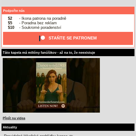
Podpořte nás
$2
- Ikona patrona na poradně
$5
- Poradna bez reklam
$10
- Soukromé poradenství
STAŇTE SE PATRONEM
Táto kapela má milióny fanúšikov - až na to, že neexistuje
Přejít na videa
Aktuality