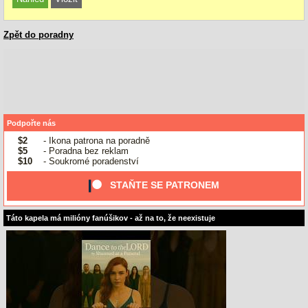
Zpět do poradny
Podpořte nás
$2
- Ikona patrona na poradně
$5
- Poradna bez reklam
$10
- Soukromé poradenství
STAŇTE SE PATRONEM
Táto kapela má milióny fanúšikov - až na to, že neexistuje