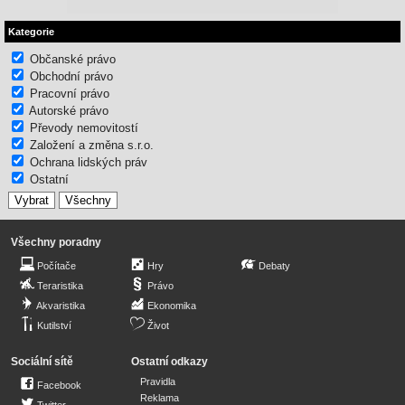
Kategorie
Občanské právo
Obchodní právo
Pracovní právo
Autorské právo
Převody nemovitostí
Založení a změna s.r.o.
Ochrana lidských práv
Ostatní
Všechny poradny
Počítače
Hry
Debaty
Teraristika
Právo
Akvaristika
Ekonomika
Kutilství
Život
Sociální sítě
Ostatní odkazy
Pravidla
Facebook
Reklama
Twitter