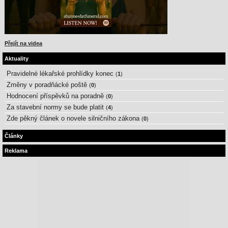
Přejít na videa
Aktuality
Pravidelné lékařské prohlídky konec
(
1
)
Změny v poradňácké poště
(
0
)
Hodnocení příspěvků na poradně
(
0
)
Za stavební normy se bude platit
(
4
)
Zde pěkný článek o novele silničního zákona
(
0
)
Články
Reklama