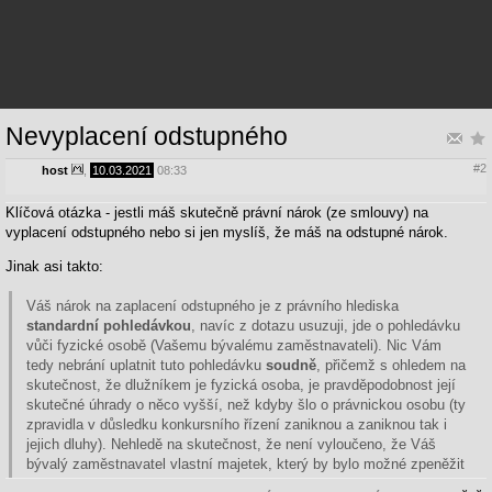
Nevyplacení odstupného
#2
host
,
10.03.2021
08:33
Klíčová otázka - jestli máš skutečně právní nárok (ze smlouvy) na
vyplacení odstupného nebo si jen myslíš, že máš na odstupné nárok.
Jinak asi takto:
Váš nárok na zaplacení odstupného je z právního hlediska
standardní pohledávkou
, navíc z dotazu usuzuji, jde o pohledávku
vůči fyzické osobě (Vašemu bývalému zaměstnavateli). Nic Vám
tedy nebrání uplatnit tuto pohledávku
soudně
, přičemž s ohledem na
skutečnost, že dlužníkem je fyzická osoba, je pravděpodobnost její
skutečné úhrady o něco vyšší, než kdyby šlo o právnickou osobu (ty
zpravidla v důsledku konkursního řízení zaniknou a zaniknou tak i
jejich dluhy). Nehledě na skutečnost, že není vyloučeno, že Váš
bývalý zaměstnavatel vlastní majetek, který by bylo možné zpeněžit
a Vaši pohledávku uspokojit.