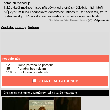
dotacích rozhoduje.
Takže další možností jsou příspěvky od stejně smýšlejících lidí, kteří
tvůj výzkum budou podporovat dobrovolně. Budeš muset začít tak, že to
budeš nějaký rok/roky dotovat ze svého, až si vybuduješ okruh lidí.
Souhlasím (+0)
Nesouhlasím (-0)
Odpovědět
Zpět do poradny
Nahoru
Podpořte nás
$2
- Ikona patrona na poradně
$5
- Poradna bez reklam
$10
- Soukromé poradenství
STAŇTE SE PATRONEM
Táto kapela má milióny fanúšikov - až na to, že neexistuje