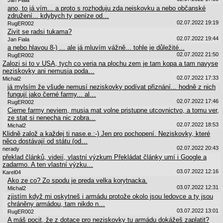
ano, to já vím... a proto s rozhoduju zda neiskovku a nebo občanské
združení... kdybych ty peníze od…
02.07.2022 19:19
RugER002
Zivit se radsi tukama?
02.07.2022 19:44
Jan Fiala
a nebo hlavou 8-) ... ale já mluvím vážně... tohle je důležité...
02.07.2022 21:50
RugER002
Zalozi si to v USA, tych co veria na plochu zem je tam kopa a tam navyse
neziskovky ani nemusia poda…
02.07.2022 17:33
Michal2
já mylsím že všude nemusí neziskovky podívat přiznání... hodně z nich
fungují jako černé farmy... al…
02.07.2022 17:46
RugER002
Cierne farmy neviem, musia mat volne pristupne utcovnictvo, a tomu ver,
ze stat si nenecha nic zobra…
02.07.2022 18:53
Michal2
Klidně založ a každej ti nase.e.:-) Jen pro pochopení. Neziskovky, které
něco dostávají od státu (od…
02.07.2022 20:43
nerady
překlad článků, videií, vlastní výzkum Překládat články umí i Google a
zadarmo. A ten vlastní výzku…
03.07.2022 12:16
Karel04
Ako ze co? Zo spodu je preda velka korytnacka.
03.07.2022 12:31
Michal2
zjistím když mi oskytneš i armádu protože okolo jsou ledovce a ty jsou
chráněny armádou, tam nikdo n…
03.07.2022 13:01
RugER002
A máš pocit, že z dotace pro neziskovky tu armádu dokážeš zaplatit?