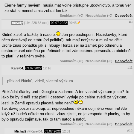
Cierne farmy neviem, musia mat volne pristupne utcovnictvo, a tomu ver,
ze stat si nenecha nic zobrat len tak.
Souhlasím (+0)
Nesouhlasím (-0)
Odpovědět
#9
nerady
[194.228.68.xxx],
02.07.2022
20:43
Klidně založ a každej ti nase.e.
Jen pro pochopení. Neziskovky, které
něco dostávají od státu (od politiků), tak mají notýsek a musí se dělit.
Určitě znáš pohádku jak si hloupý Honza šel na zámek pro odměnu a
cestou musel odměnu po třetinách slíbit zámeckému personálu a obdobně
to platí i v reálném světě.
Souhlasím (+0)
Nesouhlasím (-0)
Odpovědět
#11
Karel04
,
03.07.2022
12:16
překlad článků, videií, vlastní výzkum
Překládat články umí i Google a zadarmo. A ten vlastní výzkum je co? To
jako že by ti náš stát platil i cestovní výdaje po celém světě za výzkum,
jestli je Země opravdu placatá nebo není?
Tak dávej pozor na okraji, ať nepřepadneš někam do jiného vesmíru! Ale
když už budeš někde na okraji, zkus zjistit, co je zespoda té placky, to by
bylo opravdu zajímavé, tak to tam natoč a nafoť.
Souhlasím (+0)
Nesouhlasím (-0)
Odpovědět
#12
Michal2
@
Karel04
,
03.07.2022
12:31