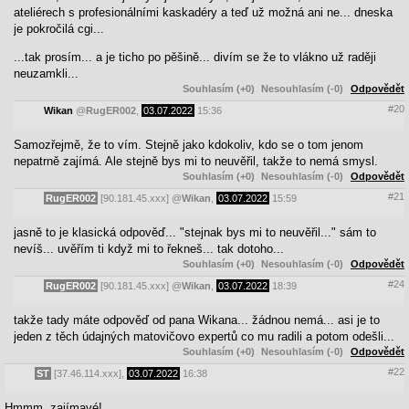
ateliérech s profesionálními kaskadéry a teď už možná ani ne... dneska
je pokročilá cgi...
...tak prosím... a je ticho po pěšině... divím se že to vlákno už raději
neuzamkli...
Souhlasím (+0)
Nesouhlasím (-0)
Odpovědět
#20
Wikan
@
RugER002
,
03.07.2022
15:36
Samozřejmě, že to vím. Stejně jako kdokoliv, kdo se o tom jenom
nepatrně zajímá. Ale stejně bys mi to neuvěřil, takže to nemá smysl.
Souhlasím (+0)
Nesouhlasím (-0)
Odpovědět
#21
RugER002
[90.181.45.xxx]
@
Wikan
,
03.07.2022
15:59
jasně to je klasická odpověď... "stejnak bys mi to neuvěřil..." sám to
nevíš... uvěřím ti když mi to řekneš... tak dotoho...
Souhlasím (+0)
Nesouhlasím (-0)
Odpovědět
#24
RugER002
[90.181.45.xxx]
@
Wikan
,
03.07.2022
18:39
takže tady máte odpověď od pana Wikana... žádnou nemá... asi je to
jeden z těch údajných matovičovo expertů co mu radili a potom odešli...
Souhlasím (+0)
Nesouhlasím (-0)
Odpovědět
#22
ST
[37.46.114.xxx],
03.07.2022
16:38
Hmmm, zajímavé!