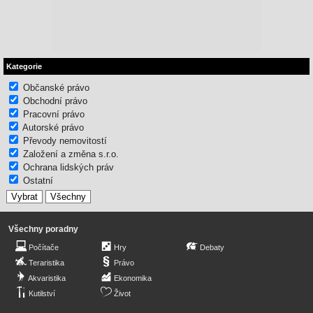
Kategorie
Občanské právo
Obchodní právo
Pracovní právo
Autorské právo
Převody nemovitostí
Založení a změna s.r.o.
Ochrana lidských práv
Ostatní
Všechny poradny
Počítače
Hry
Debaty
Teraristika
Právo
Akvaristika
Ekonomika
Kutilství
Život