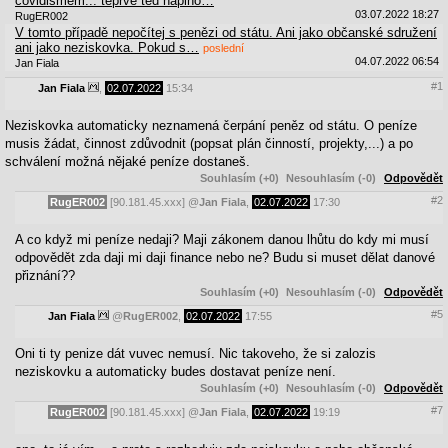
covidismem... teprve ted naplno…
03.07.2022 18:27
RugER002
V tomto případě nepočítej s penězi od státu. Ani jako občanské sdružení
ani jako neziskovka. Pokud s…
poslední
04.07.2022 06:54
Jan Fiala
#1
Jan Fiala
,
02.07.2022
15:34
Neziskovka automaticky neznamená čerpání peněz od státu. O peníze
musis žádat, činnost zdůvodnit (popsat plán činností, projekty,...) a po
schválení možná nějaké peníze dostaneš.
Souhlasím (+0)
Nesouhlasím (-0)
Odpovědět
#2
RugER002
[90.181.45.xxx]
@
Jan Fiala
,
02.07.2022
17:30
A co když mi peníze nedaji? Maji zákonem danou lhůtu do kdy mi musí
odpovědět zda daji mi daji finance nebo ne? Budu si muset dělat danové
přiznání??
Souhlasím (+0)
Nesouhlasím (-0)
Odpovědět
#5
Jan Fiala
@
RugER002
,
02.07.2022
17:55
Oni ti ty penize dát vuvec nemusí. Nic takoveho, že si zalozis
neziskovku a automaticky budes dostavat peníze není.
Souhlasím (+0)
Nesouhlasím (-0)
Odpovědět
#7
RugER002
[90.181.45.xxx]
@
Jan Fiala
,
02.07.2022
19:19