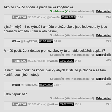
Ako ze co? Zo spodu je preda velka korytnacka.
Souhlasím (+1)
Nesouhlasím (-0)
Odpovědět
#13
RugER002
[90.181.45.xxx]
@
Karel04
,
03.07.2022
13:01
zjistím když mi oskytneš i armádu protože okolo jsou ledovce a ty jsou
chráněny armádou, tam nikdo nesmí,...
Souhlasím (+0)
Nesouhlasím (-0)
Odpovědět
#14
Wikan
@
RugER002
,
03.07.2022
14:28
A máš pocit, že z dotace pro neziskovky tu armádu dokážeš zaplatit?
Souhlasím (+0)
Nesouhlasím (-0)
Odpovědět
#15
RugER002
[90.181.45.xxx]
@
Wikan
,
03.07.2022
14:55
já nemusím chodit na konec placky abych zjistil že je plochá a že tam
končí. jsou i jiné metody
Souhlasím (+0)
Nesouhlasím (-0)
Odpovědět
#16
Wikan
@
RugER002
,
03.07.2022
14:57
Jako například?
Souhlasím (+0)
Nesouhlasím (-0)
Odpovědět
#17
RugER002
[90.181.45.xxx]
@
Wikan
,
03.07.2022
15:17