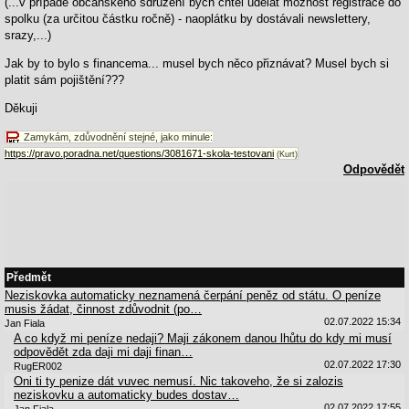
(...v případě občanského sdružení bych chtěl udělat možnost registrace do
spolku (za určitou částku ročně) - naoplátku by dostávali newslettery,
srazy,...)
Jak by to bylo s financema... musel bych něco přiznávat? Musel bych si
platit sám pojištění???
Děkuji
Zamykám, zdůvodnění stejné, jako minule:
https://pravo.poradna.net/questions/3081671-skola-testovani
(Kurt)
Odpovědět
Předmět
Neziskovka automaticky neznamená čerpání peněz od státu. O peníze
musis žádat, činnost zdůvodnit (po…
02.07.2022 15:34
Jan Fiala
A co když mi peníze nedaji? Maji zákonem danou lhůtu do kdy mi musí
odpovědět zda daji mi daji finan…
02.07.2022 17:30
RugER002
Oni ti ty penize dát vuvec nemusí. Nic takoveho, že si zalozis
neziskovku a automaticky budes dostav…
02.07.2022 17:55
Jan Fiala