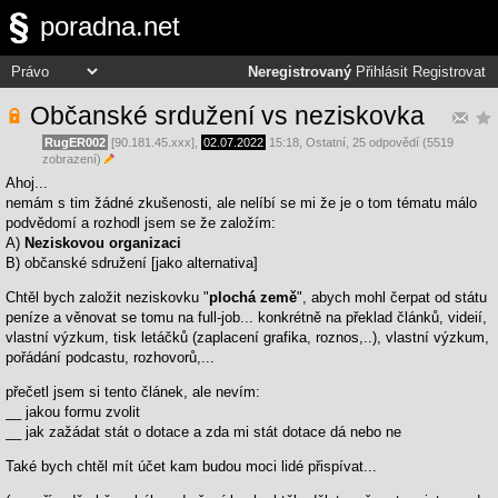
poradna.net
Neregistrovaný
Přihlásit
Registrovat
Občanské srdužení vs neziskovka
RugER002
[90.181.45.xxx],
02.07.2022
15:18
,
Ostatní
, 25 odpovědí (5519
zobrazení)
Ahoj...
nemám s tim žádné zkušenosti, ale nelíbí se mi že je o tom tématu málo
podvědomí a rozhodl jsem se že založím:
A)
Neziskovou organizaci
B) občanské sdružení [jako alternativa]
Chtěl bych založit neziskovku "
plochá země
", abych mohl čerpat od státu
peníze a věnovat se tomu na full-job... konkrétně na překlad článků, videií,
vlastní výzkum, tisk letáčků (zaplacení grafika, roznos,..), vlastní výzkum,
pořádání podcastu, rozhovorů,...
přečetl jsem si tento článek, ale nevím:
__ jakou formu zvolit
__ jak zažádat stát o dotace a zda mi stát dotace dá nebo ne
Také bych chtěl mít účet kam budou moci lidé přispívat...