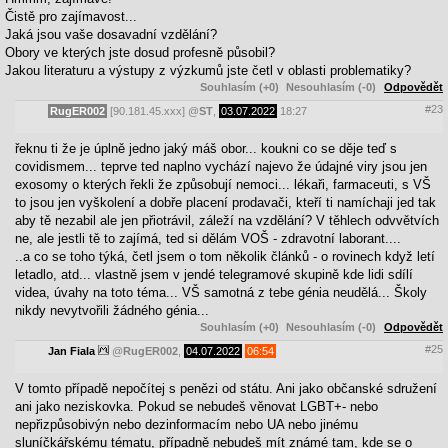
Čistě pro zajímavost...
Jaká jsou vaše dosavadní vzdělání?
Obory ve kterých jste dosud profesně působil?
Jakou literaturu a výstupy z výzkumů jste četl v oblasti problematiky?
Souhlasím (+0)
Nesouhlasím (-0)
Odpovědět
#23
RugER002
[90.181.45.xxx]
@
ST
,
03.07.2022
18:27
řeknu ti že je úplně jedno jaký máš obor... koukni co se děje teď s
covidismem... teprve ted naplno vychází najevo že údajné viry jsou jen
exosomy o kterých řekli že způsobují nemoci... lékaři, farmaceuti, s VŠ
to jsou jen vyškolení a dobře placení prodavači, kteří ti namíchaji jed tak
aby tě nezabil ale jen přiotrávil, záleží na vzdělání? V těhlech odvvětvích
ne, ale jestli tě to zajímá, ted si dělám VOŠ - zdravotní laborant....
..a co se toho týká, četl jsem o tom několik článků - o rovinech když letí
letadlo, atd... vlastně jsem v jendé telegramové skupině kde lidi sdílí
videa, úvahy na toto téma... VŠ samotná z tebe génia neudělá... Školy
nikdy nevytvořili žádného génia...
Souhlasím (+0)
Nesouhlasím (-0)
Odpovědět
#25
Jan Fiala
@
RugER002
,
04.07.2022
06:54
V tomto případě nepočítej s penězi od státu. Ani jako občanské sdružení
ani jako neziskovka. Pokud se nebudeš věnovat LGBT+- nebo
nepřizpůsobivýn nebo dezinformacím nebo UA nebo jinému
sluníčkářskému tématu, případně nebudeš mít známé tam, kde se o