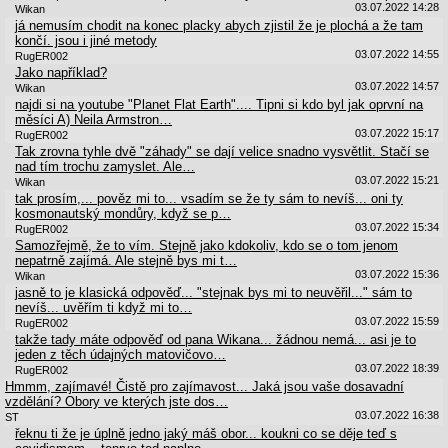
03.07.2022 14:28
Wikan
já nemusím chodit na konec placky abych zjistil že je plochá a že tam
končí. jsou i jiné metody
03.07.2022 14:55
RugER002
Jako například?
03.07.2022 14:57
Wikan
najdi si na youtube "Planet Flat Earth".... Tipni si kdo byl jak oprvní na
měsíci A) Neila Armstron…
03.07.2022 15:17
RugER002
Tak zrovna tyhle dvě "záhady" se dají velice snadno vysvětlit. Stačí se
nad tím trochu zamyslet. Ale…
03.07.2022 15:21
Wikan
tak prosím,... pověz mi to... vsadím se že ty sám to nevíš... oni ty
kosmonautský mondůry, když se p…
03.07.2022 15:34
RugER002
Samozřejmě, že to vím. Stejně jako kdokoliv, kdo se o tom jenom
nepatrně zajímá. Ale stejně bys mi t…
03.07.2022 15:36
Wikan
jasně to je klasická odpověď... "stejnak bys mi to neuvěřil..." sám to
nevíš... uvěřím ti když mi to…
03.07.2022 15:59
RugER002
takže tady máte odpověď od pana Wikana... žádnou nemá... asi je to
jeden z těch údajných matovičovo…
03.07.2022 18:39
RugER002
Hmmm, zajímavé! Čistě pro zajímavost... Jaká jsou vaše dosavadní
vzdělání? Obory ve kterých jste dos…
03.07.2022 16:38
ST
řeknu ti že je úplně jedno jaký máš obor... koukni co se děje teď s