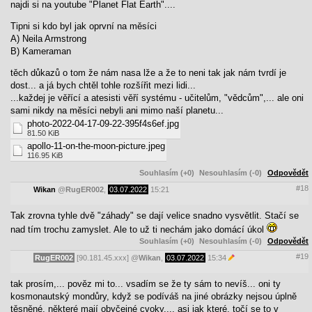
najdi si na youtube "Planet Flat Earth"....
Tipni si kdo byl jak oprvní na měsíci
A) Neila Armstrong
B) Kameraman
těch důkazů o tom že nám nasa lže a že to neni tak jak nám tvrdí je
dost... a já bych chtěl tohle rozšířit mezi lidi...
...každej je věřící a atesisti věří systému - učitelům, "vědcům",... ale oni
sami nikdy na měsíci nebyli ani mimo naší planetu...
photo-2022-04-17-09-22-395f4s6ef.jpg
81.50 KiB
apollo-11-on-the-moon-picture.jpeg
116.95 KiB
Souhlasím (+0)
Nesouhlasím (-0)
Odpovědět
#18
Wikan
@
RugER002
,
03.07.2022
15:21
Tak zrovna tyhle dvě "záhady" se dají velice snadno vysvětlit. Stačí se
nad tím trochu zamyslet. Ale to už ti nechám jako domácí úkol
Souhlasím (+0)
Nesouhlasím (-0)
Odpovědět
#19
RugER002
[90.181.45.xxx]
@
Wikan
,
03.07.2022
15:34
tak prosím,... pověz mi to... vsadím se že ty sám to nevíš... oni ty
kosmonautský mondůry, když se podíváš na jiné obrázky nejsou úplně
těsněné, některé mají obyčejné cvoky..., asi jak které, točí se to v