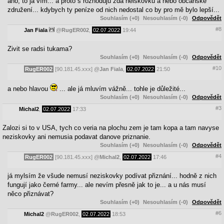
ano, to já vím... a proto s rozhoduju zda neiskovku a nebo občanské
združení... kdybych ty peníze od nich nedostal co by pro mě bylo lepší...
Souhlasím (+0)
Nesouhlasím (-0)
Odpovědět
#8
Jan Fiala
@
RugER002
,
02.07.2022
19:44
Zivit se radsi tukama?
Souhlasím (+0)
Nesouhlasím (-0)
Odpovědět
#10
RugER002
[90.181.45.xxx]
@
Jan Fiala
,
02.07.2022
21:50
a nebo hlavou
... ale já mluvím vážně... tohle je důležité...
Souhlasím (+0)
Nesouhlasím (-0)
Odpovědět
#3
Michal2
,
02.07.2022
17:33
Zalozi si to v USA, tych co veria na plochu zem je tam kopa a tam navyse
neziskovky ani nemusia podavat danove priznanie.
Souhlasím (+0)
Nesouhlasím (-0)
Odpovědět
#4
RugER002
[90.181.45.xxx]
@
Michal2
,
02.07.2022
17:46
já mylsím že všude nemusí neziskovky podívat přiznání... hodně z nich
fungují jako černé farmy... ale nevím přesně jak to je... a u nás musí
něco přiznávat?
Souhlasím (+0)
Nesouhlasím (-0)
Odpovědět
#6
Michal2
@
RugER002
,
02.07.2022
18:53