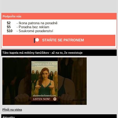
Podpořte nás
$2
- Ikona patrona na poradně
$5
- Poradna bez reklam
$10
- Soukromé poradenství
STAŇTE SE PATRONEM
Táto kapela má milióny fanúšikov - až na to, že neexistuje
Přejít na videa
Aktuality