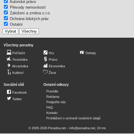
Autorské právo
Převody nemovitostí
Založení a změna s.r.o.
Ochrana lidských práv
Ostatní
Všechny poradny
Počítače
Hry
Debaty
Teraristika
Právo
Akvaristika
Ekonomika
Kutilství
Život
Sociální sítě
Ostatní odkazy
Pravidla
Facebook
Reklama
Twitter
Podpořte nás
FAQ
Kontakt
Prohlášení o ochraně osobních údajů
© 2005-2026 Poradna.net –
info@poradna.net
,
24 ms