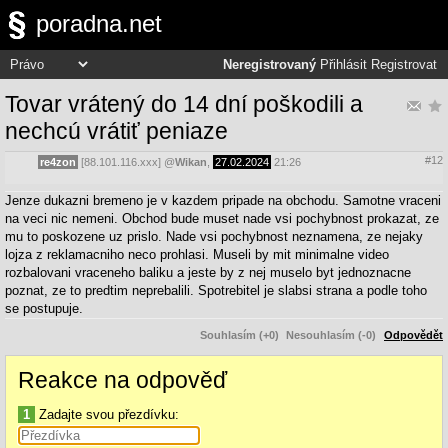
poradna.net
Neregistrovaný
Přihlásit
Registrovat
Tovar vrátený do 14 dní poškodili a
nechcú vrátiť peniaze
#12
re4zon
[88.101.116.xxx]
@
Wikan
,
27.02.2024
21:26
Jenze dukazni bremeno je v kazdem pripade na obchodu. Samotne vraceni
na veci nic nemeni. Obchod bude muset nade vsi pochybnost prokazat, ze
mu to poskozene uz prislo. Nade vsi pochybnost neznamena, ze nejaky
lojza z reklamacniho neco prohlasi. Museli by mit minimalne video
rozbalovani vraceneho baliku a jeste by z nej muselo byt jednoznacne
poznat, ze to predtim neprebalili. Spotrebitel je slabsi strana a podle toho
se postupuje.
Souhlasím (+0)
Nesouhlasím (-0)
Odpovědět
Reakce na odpověď
1
Zadajte svou přezdívku: