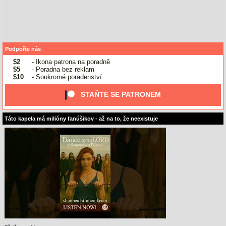
Podpořte nás
$2
- Ikona patrona na poradně
$5
- Poradna bez reklam
$10
- Soukromé poradenství
STAŇTE SE PATRONEM
Táto kapela má milióny fanúšikov - až na to, že neexistuje