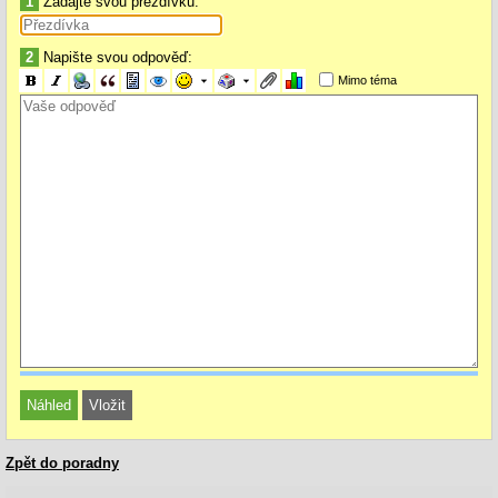
1
Zadajte svou přezdívku:
2
Napište svou odpověď:
Mimo téma
Zpět do poradny