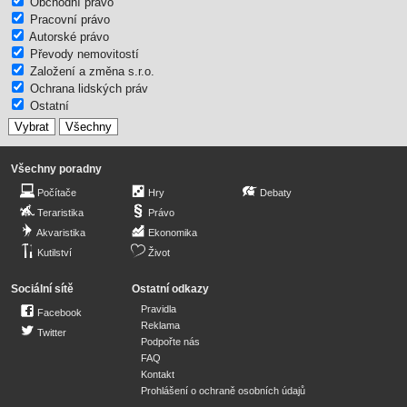
Obchodní právo
Pracovní právo
Autorské právo
Převody nemovitostí
Založení a změna s.r.o.
Ochrana lidských práv
Ostatní
Všechny poradny
Počítače
Hry
Debaty
Teraristika
Právo
Akvaristika
Ekonomika
Kutilství
Život
Sociální sítě
Ostatní odkazy
Pravidla
Facebook
Reklama
Twitter
Podpořte nás
FAQ
Kontakt
Prohlášení o ochraně osobních údajů