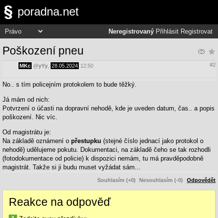
poradna.net
Neregistrovaný
Přihlásit
Registrovat
Poškození pneu
#2
MKc
@
yYy
,
28.05.2024
12:50
No.. s tím policejním protokolem to bude těžký.
Já mám od nich:
Potvrzení o účasti na dopravní nehodě, kde je uveden datum, čas.. a popis
poškození. Nic víc.
Od magistrátu je:
Na základě oznámení o
přestupku
(stejné číslo jednací jako protokol o
nehodě) udělujeme pokutu. Dokumentaci, na základě čeho se tak rozhodli
(fotodokumentace od policie) k dispozici nemám, tu má pravděpodobně
magistrát. Takže si ji budu muset vyžádat sám...
Souhlasím (+0)
Nesouhlasím (-0)
Odpovědět
Reakce na odpověď