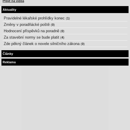
Přejít na videa
Aktuality
Pravidelné lékařské prohlídky konec
(
1
)
Změny v poradňácké poště
(
0
)
Hodnocení příspěvků na poradně
(
0
)
Za stavební normy se bude platit
(
4
)
Zde pěkný článek o novele silničního zákona
(
0
)
Články
Reklama