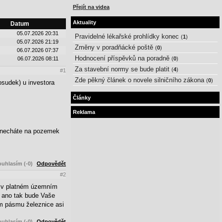
Přejít na videa
Aktuality
Datum
05.07.2026 20:31
Pravidelné lékařské prohlídky konec
(
1
)
05.07.2026 21:19
Změny v poradňácké poště
(
0
)
06.07.2026 07:37
Hodnocení příspěvků na poradně
06.07.2026 08:11
(
0
)
Za stavební normy se bude platit
(
4
)
#1
Zde pěkný článek o novele silničního zákona
(
0
)
osudek) u investora
Články
Reklama
nenecháte na pozemek
uhlasím (-0)
Odpovědět
#2
né v platném územním
d ano tak bude Vaše
m pásmu železnice asi
uhlasím (-0)
Odpovědět