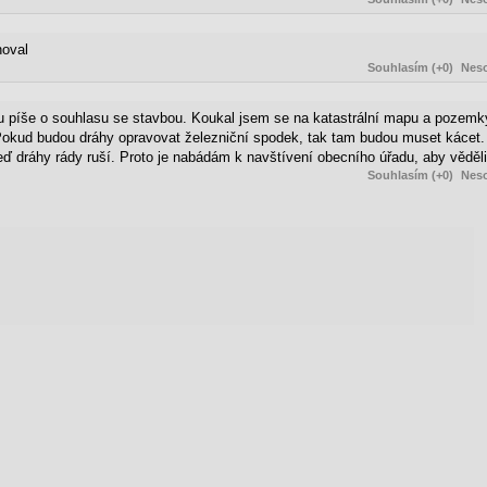
noval
Souhlasím (+0)
Neso
otazu píše o souhlasu se stavbou. Koukal jsem se na katastrální mapu a pozem
Pokud budou dráhy opravovat železniční spodek, tak tam budou muset kácet
 teď dráhy rády ruší. Proto je nabádám k navštívení obecního úřadu, aby věděli
Souhlasím (+0)
Neso