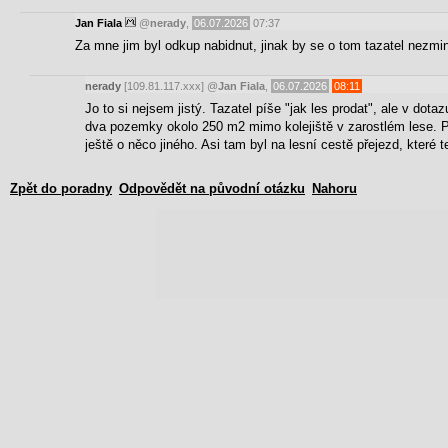
Jan Fiala
@
nerady
,
06.07.2026
07:37
Za mne jim byl odkup nabidnut, jinak by se o tom tazatel nezmi
nerady
[109.81.117.xxx]
@
Jan Fiala
,
06.07.2026
08:11
Jo to si nejsem jistý. Tazatel píše "jak les prodat", ale v d
dva pozemky okolo 250 m2 mimo kolejiště v zarostlém lese. 
ještě o něco jiného. Asi tam byl na lesní cestě přejezd, které
Zpět do poradny
Odpovědět na původní otázku
Nahoru