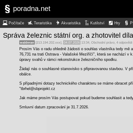
poradna.net
Počítače
Teraristika
Akvaristika
Kutilství
Hry
P
Správa železnic státní org. a zhotovitel díl
walderan
[213.194.202.xxx],
04.07.2026
13:34
,
Obchodní právo
, 4 odpovědi
Prosím Vás o radu ohledně žádosti o souhlas vlastníka tedy mě a
76,731 na trati Ostrava - Valašské Meziříčí", která se nachází v
úpravy svahů v rámci rekonstrukce železničního spodku.
Žádají nás o souhlasné stanovisko s připravovanou stavbou. V pří
obálce.
S případnými dotazy technického charakteru se máme obracet p
"tbrhel@sbprojekt.cz
Jak máme prosím Vás postupovat pokud budeme souhlasit a tedy 
Smluvní datum zpracování je 31.7.2026.