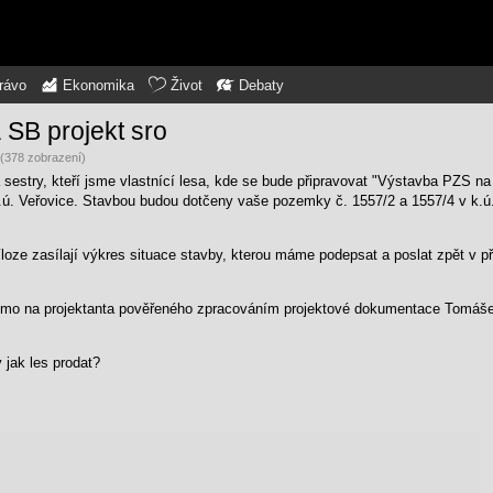
rávo
Ekonomika
Život
Debaty
a SB projekt sro
 (378 zobrazení)
 sestry, kteří jsme vlastnící lesa, kde se bude připravovat "Výstavba PZS n
 k.ú. Veřovice. Stavbou budou dotčeny vaše pozemky č. 1557/2 a 1557/4 v k.ú
loze zasílají výkres situace stavby, kterou máme podepsat a poslat zpět v p
římo na projektanta pověřeného zpracováním projektové dokumentace Tomáše
jak les prodat?