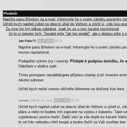
Předmět
Napište panu Brhelovi na e-mail: Informujte ho o svém záměru pozemky p
Určitě bych napřed zašel na obecní úřad do Veřovic a zjistil si, zda jsou
Za mne jim byl odkup nabidnut, jinak by se o tom tazatel nezminoval
Jo to si nejsem jistý. Tazatel píše "jak les prodat", ale v dotazu píše
Jan Fiala
,
05.07.2026
20:31
Napište panu Brhelovi na e-mail: Informujte ho o svém záměru po
rovnou nastartovat.
Podepište výkres (vy i sestra):
Přidejte k podpisu doložku, že
Odešlete v obálce zpět.
Tímto postupem nezablokujete přípravu stavby (což investor ocen
nikoho sáhnout.
Určitě bych nešel cestou věčného břemene na dotčený kus lesa.
nerady
[109.81.117.xxx],
05.07.2026
21:19
Určitě bych napřed zašel na obecní úřad do Veřovic a zjistil si
plánu a nebo to budete mít zapsané na výpisu z katastru. Také s
vyjednávací pozice horší. Další věcí je zda dojde ke kácení V
to od Vás nebudou chtít koupit a budou tlačit na Váš souhlas bez