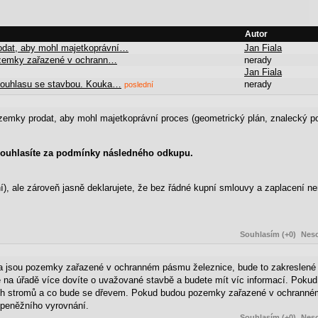
Autor
rodat, aby mohl majetkoprávní…
Jan Fiala
 pozemky zařazené v ochrann…
nerady
Jan Fiala
 o souhlasu se stavbou. Kouka…
nerady
poslední
zemky prodat, aby mohl majetkoprávní proces (geometrický plán, znalecký p
 souhlasíte za podmínky následného odkupu.
í), ale zároveň jasně deklarujete, že bez řádné kupní smlouvy a zaplacení 
Souhlasím (+0)
Neso
, zda jsou pozemky zařazené v ochranném pásmu železnice, bude to zakresle
e na úřadě více dovíte o uvažované stavbě a budete mít víc informací. Poku
ašich stromů a co bude se dřevem. Pokud budou pozemky zařazené v ochranné
 peněžního vyrovnání.
Souhlasím (+0)
Neso