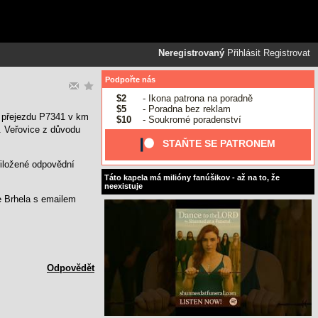
Neregistrovaný
Přihlásit
Registrovat
Podpořte nás
$2
- Ikona patrona na poradně
$5
- Poradna bez reklam
a přejezdu P7341 v km
$10
- Soukromé poradenství
. Veřovice z důvodu
STAŇTE SE PATRONEM
řiložené odpovědní
Táto kapela má milióny fanúšikov - až na to, že
neexistuje
 Brhela s emailem
Odpovědět