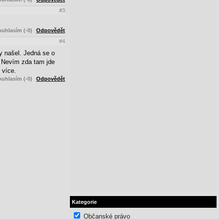
#3
uhlasím (-0)
Odpovědět
#4
ky našel. Jedná se o
. Nevím zda tam jde
 více.
uhlasím (-0)
Odpovědět
Kategorie
Občanské právo