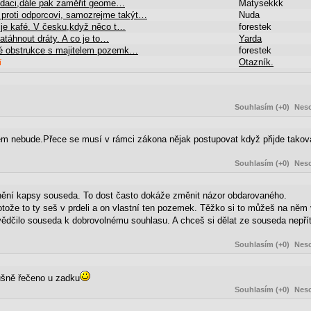
audaci,dále pak zaměřit geome…
Matysekkk
proti odporcovi, samozrejme takýt…
Nuda
pije kafé. V česku,když něco t…
forestek
atáhnout dráty. A co je to…
Yarda
jné obstrukce s majitelem pozemk…
forestek
Otazník.
í
Souhlasím (+0)
Neso
ém nebude.Přece se musí v rámci zákona nějak postupovat když přijde takov
Souhlasím (+0)
Neso
ění kapsy souseda. To dost často dokáže změnit názor obdarovaného.
tože to ty seš v prdeli a on vlastní ten pozemek. Těžko si to můžeš na něm 
svědčilo souseda k dobrovolnému souhlasu. A chceš si dělat ze souseda nepříte
Souhlasím (+0)
Neso
ušně řečeno u zadku
Souhlasím (+0)
Neso