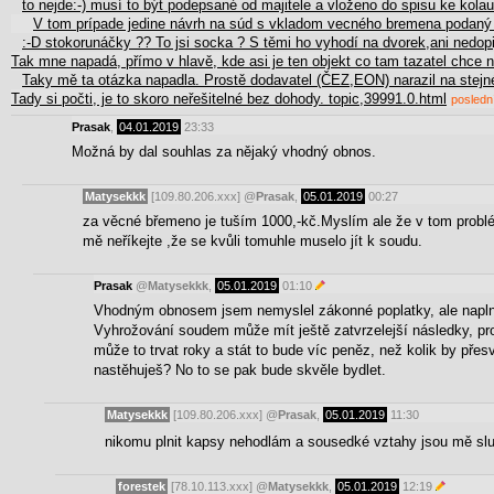
to nejde:-) musí to být podepsané od majitele a vloženo do spisu ke kol
V tom prípade jedine návrh na súd s vkladom vecného bremena podaný 
:-D stokorunáčky ?? To jsi socka ? S těmi ho vyhodí na dvorek,ani nedo
Tak mne napadá, přímo v hlavě, kde asi je ten objekt co tam tazatel chce n
Taky mě ta otázka napadla. Prostě dodavatel (ČEZ,EON) narazil na ste
Tady si počti, je to skoro neřešitelné bez dohody. topic,39991.0.html
posledn
Prasak
,
04.01.2019
23:33
Možná by dal souhlas za nějaký vhodný obnos.
Matysekkk
[109.80.206.xxx]
@
Prasak
,
05.01.2019
00:27
za věcné břemeno je tuším 1000,-kč.Myslím ale že v tom probl
mě neříkejte ,že se kvůli tomuhle muselo jít k soudu.
Prasak
@
Matysekkk
,
05.01.2019
01:10
Vhodným obnosem jsem nemyslel zákonné poplatky, ale napln
Vyhrožování soudem může mít ještě zatvrzelejší následky, pro
může to trvat roky a stát to bude víc peněz, než kolik by pře
nastěhuješ? No to se pak bude skvěle bydlet.
Matysekkk
[109.80.206.xxx]
@
Prasak
,
05.01.2019
11:30
nikomu plnit kapsy nehodlám a sousedké vztahy jsou mě sl
forestek
[78.10.113.xxx]
@
Matysekkk
,
05.01.2019
12:19