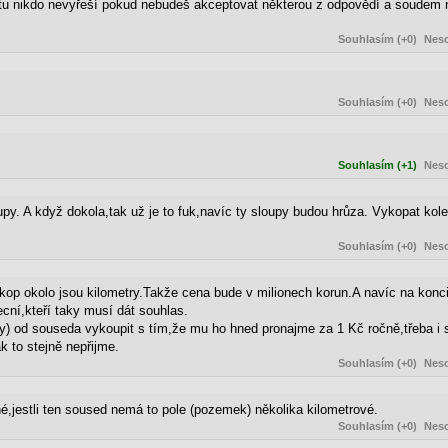
 tu nikdo nevyřeší pokud nebudeš akceptovat některou z odpovědí a soudem 
Souhlasím (+0)
Neso
Souhlasím (+0)
Neso
Souhlasím (+1)
Neso
py. A když dokola,tak už je to fuk,navíc ty sloupy budou hrůza. Vykopat kol
Souhlasím (+0)
Neso
kop okolo jsou kilometry.Takže cena bude v milionech korun.A navíc na konc
cní,kteří taky musí dát souhlas.
ky) od souseda vykoupit s tím,že mu ho hned pronajme za 1 Kč ročně,třeba
k to stejně nepřijme.
Souhlasím (+0)
Neso
é,jestli ten soused nemá to pole (pozemek) několika kilometrové.
Souhlasím (+0)
Neso