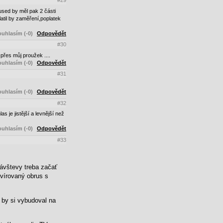
#29
used by měl pak 2 části
atil by zaměření,poplatek
uhlasím (-0)
Odpovědět
#30
přes můj proužek ....
uhlasím (-0)
Odpovědět
#31
uhlasím (-0)
Odpovědět
#32
 je jistější a levnější než
uhlasím (-0)
Odpovědět
#33
návštevy treba začať
vírovaný obrus s
 by si vybudoval na