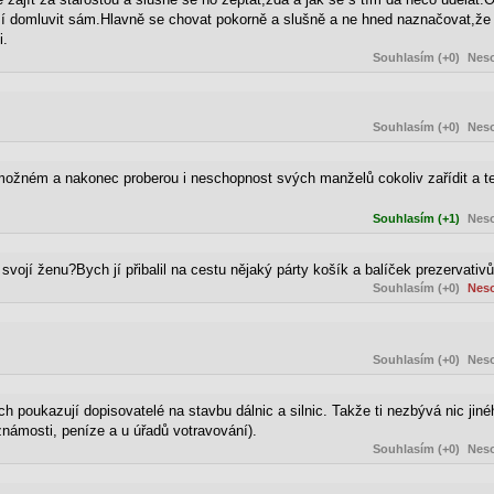
usí domluvit sám.Hlavně se chovat pokorně a slušně a ne hned naznačovat,že
i.
Souhlasím (+0)
Neso
Souhlasím (+0)
Neso
žném a nakonec proberou i neschopnost svých manželů cokoliv zařídit a ted
Souhlasím (+1)
Neso
vojí ženu?Bych jí přibalil na cestu nějaký párty košík a balíček prezervativů
Souhlasím (+0)
Neso
Souhlasím (+0)
Neso
poukazují dopisovatelé na stavbu dálnic a silnic. Takže ti nezbývá nic jiného
námosti, peníze a u úřadů votravování).
Souhlasím (+0)
Neso