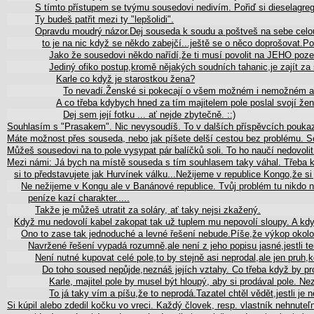
S tímto přístupem se tvýmu sousedovi nedivím. Pořiď si dieselagre
Ty budeš patřit mezi ty "lepšolidi".
Opravdu moudrý názor.Dej souseda k soudu a poštveš na sebe cel
to je na nic když se někdo zabejčí...ještě se o něco doprošovat.Po
Jako že sousedovi někdo nařídí,že ti musí povolit na JEHO poz
Jediný ofiko postup,kromě nějakých soudních tahanic,je zajít za
Karle co když je starostkou žena?
To nevadí.Ženské si pokecají o všem možném i nemožném a
A co třeba kdybych hned za tím majitelem pole poslal svojí žen
Dej sem její fotku ... ať nejde zbytečně. ::)
Souhlasím s "Prasakem". Nic nevysoudíš. To v dalších příspěvcích pouka
Máte možnost přes souseda, nebo jak píšete delší cestou bez problému. 
Můžeš sousedovi na to pole vysypat pár balíčků soli. To ho naučí nedovolit 
Mezi námi: Já bych na místě souseda s tím souhlasem taky váhal. Třeba k
si to představujete jak Hurvínek válku...Nežijeme v republice Kongo,že si
Ne nežijeme v Kongu ale v Banánové republice. Tvůj problém tu nikdo
peníze kazí charakter.....
Takže je můžeš utratit za soláry, ať taky nejsi zkažený.
Když mu nedovolí kabel zakopat tak už tuplem mu nepovolí sloupy. A kdy
Ono to zase tak jednoduché a levné řešení nebude.Píše,že výkop okol
Navržené řešení vypadá rozumně,ale není z jeho popisu jasné,jestli
Není nutné kupovat celé pole,to by stejně asi neprodal,ale jen pruh
Do toho soused nepůjde,neznáš jejích vztahy. Co třeba když by p
Karle, majitel pole by musel být hloupý, aby si prodával pole. 
To já taky vím a píšu,že to neprodá.Tazatel chtěl vědět,jestli 
Si kúpil alebo zdedil kočku vo vreci. Každý človek, resp. vlastník nehnut