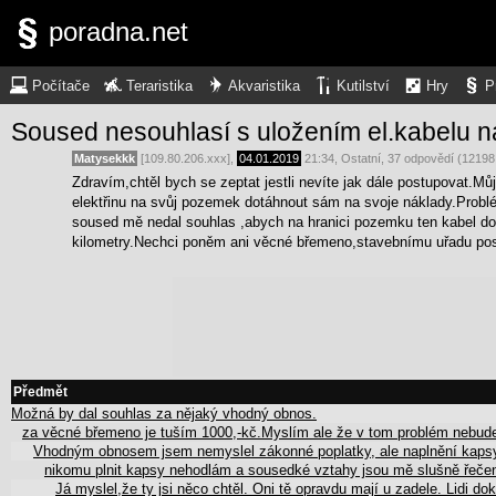
poradna.net
Počítače
Teraristika
Akvaristika
Kutilství
Hry
P
Soused nesouhlasí s uložením el.kabelu 
Matysekkk
[109.80.206.xxx],
04.01.2019
21:34
,
Ostatní
, 37 odpovědí (12198
Zdravím,chtěl bych se zeptat jestli nevíte jak dále postupovat.Mů
elektřinu na svůj pozemek dotáhnout sám na svoje náklady.Prob
soused mě nedal souhlas ,abych na hranici pozemku ten kabel do
kilometry.Nechci poněm ani věcné břemeno,stavebnímu uřadu pos
Předmět
Možná by dal souhlas za nějaký vhodný obnos.
za věcné břemeno je tuším 1000,-kč.Myslím ale že v tom problém nebu
Vhodným obnosem jsem nemyslel zákonné poplatky, ale naplnění kap
nikomu plnit kapsy nehodlám a sousedké vztahy jsou mě slušně řečen
Já myslel,že ty jsi něco chtěl. Oni tě opravdu mají u zadele. Lidi d