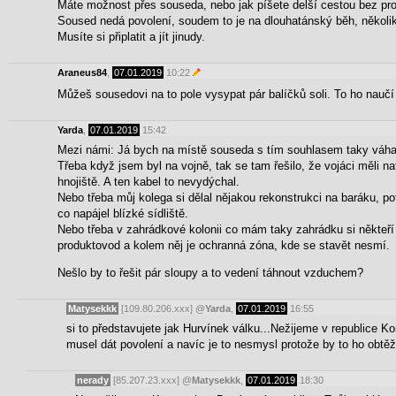
Máte možnost přes souseda, nebo jak píšete delší cestou bez pr
Soused nedá povolení, soudem to je na dlouhatánský běh, několik 
Musíte si připlatit a jít jinudy.
Araneus84
,
07.01.2019
10:22
Můžeš sousedovi na to pole vysypat pár balíčků soli. To ho naučí n
Yarda
,
07.01.2019
15:42
Mezi námi: Já bych na místě souseda s tím souhlasem taky váha
Třeba když jsem byl na vojně, tak se tam řešilo, že vojáci měli n
hnojiště. A ten kabel to nevydýchal.
Nebo třeba můj kolega si dělal nějakou rekonstrukci na baráku, p
co napájel blízké sídliště.
Nebo třeba v zahrádkové kolonii co mám taky zahrádku si někteří 
produktovod a kolem něj je ochranná zóna, kde se stavět nesmí.
Nešlo by to řešit pár sloupy a to vedení táhnout vzduchem?
Matysekkk
[109.80.206.xxx]
@
Yarda
,
07.01.2019
16:55
si to představujete jak Hurvínek válku...Nežijeme v republice K
musel dát povolení a navíc je to nesmysl protože by to ho obtěžo
nerady
[85.207.23.xxx]
@
Matysekkk
,
07.01.2019
18:30