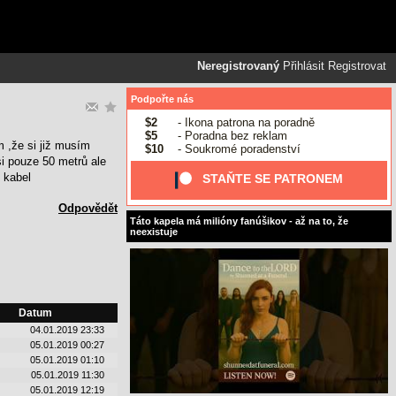
Neregistrovaný
Přihlásit
Registrovat
Podpořte nás
$2
- Ikona patrona na poradně
$5
- Poradna bez reklam
m ,že si již musím
$10
- Soukromé poradenství
i pouze 50 metrů ale
 kabel
STAŇTE SE PATRONEM
Odpovědět
Táto kapela má milióny fanúšikov - až na to, že
neexistuje
Datum
04.01.2019 23:33
05.01.2019 00:27
05.01.2019 01:10
05.01.2019 11:30
05.01.2019 12:19