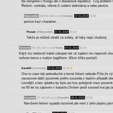
Ne nežijeme v Kongu ale v Banánové republice. Tvůj problém
Řešení: centrála, větrná či solární elektrárna a nebo peníze.
Matysekkk
[109.80.206.xxx]
@
nerady
,
07.01.2019
19:58
peníze kazí charakter.....
Prasak
@
Matysekkk
,
07.01.2019
20:16
Takže je můžeš utratit za soláry, ať taky nejsi zkažený.
forestek
[95.181.130.xxx]
@
Yarda
,
07.01.2019
20:24
Když mu nedovolí kabel zakopat tak už tuplem mu nepovolí slou
sežene borca s malým bagříkem. 60cm šířka postačí.
Karel04
@
forestek
,
07.01.2019
22:15
Ono to zase tak jednoduché a levné řešení nebude.Píše,že vý
navazovat další pozemek jiného souseda,v lepším případě obe
Levnější a bez úplatku by bylo asi kus pole(pruh mezi pozem
na 50 let se zápisem v katastru.Ovšem jestli soused trucuje,ta
forestek
[77.243.30.xxx]
@
Karel04
,
08.01.2019
07:52
Navržené řešení vypadá rozumně,ale není z jeho popisu jasn