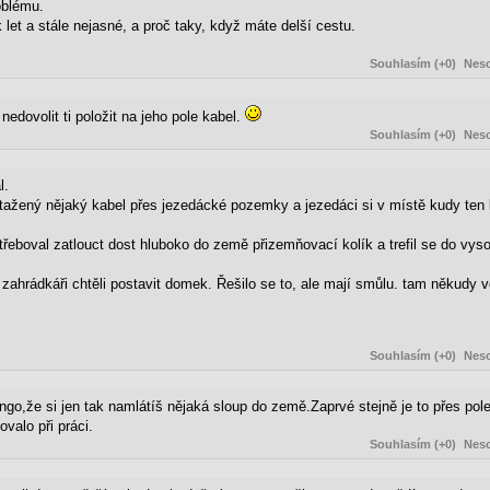
oblému.
let a stále nejasné, a proč taky, když máte delší cestu.
Souhlasím (+0)
Neso
edovolit ti položit na jeho pole kabel.
Souhlasím (+0)
Neso
l.
atažený nějaký kabel přes jezedácké pozemky a jezedáci si v místě kudy ten ka
otřeboval zatlouct dost hluboko do země přizemňovací kolík a trefil se do v
zahrádkáři chtěli postavit domek. Řešilo se to, ale mají smůlu. tam někudy 
Souhlasím (+0)
Neso
ongo,že si jen tak namlátíš nějaká sloup do země.Zaprvé stejně je to přes pol
valo při práci.
Souhlasím (+0)
Neso