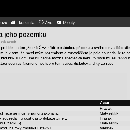
rávo
Ekonomika
Život
Debaty
na jeho pozemku
 zobrazení)
j problém je ten ,že mě ČEZ zřídil elektrickou přípojku u svého rozvaděče stí
lém je v tom ,že mezi mým pozemkem a rozvaděčem je pole souseda.Je to as
 hloubky 100cm umístil.Žádná možná alternativa není ,to bych musel tahnout
tačí souhlas.Nicméně nechce o tom vůbec diskutovat.díky za radu
Autor
Prasak
de.Přece se musí v rámci zákona n…
Matysekkk
sy souseda. To dost často dokáže změ…
Prasak
o u zadku:-)
Matysekkk
okážou na roky zastavit i stavbu…
forestek