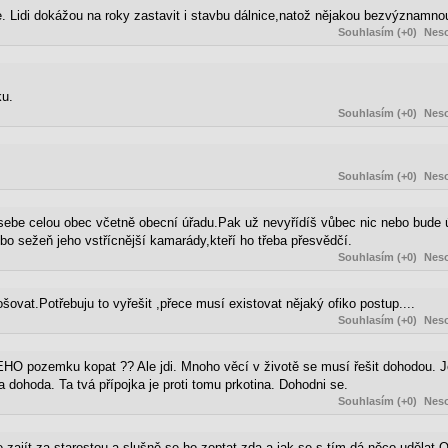
le. Lidi dokážou na roky zastavit i stavbu dálnice,natož nějakou bezvýznamnou
Souhlasím (+0)
Neso
ku.
Souhlasím (+0)
Neso
Souhlasím (+0)
Neso
ebe celou obec včetně obecní úřadu.Pak už nevyřídíš vůbec nic nebo bude 
o sežeň jeho vstřícnější kamarády,kteří ho třeba přesvědčí.
Souhlasím (+0)
Neso
ošovat.Potřebuju to vyřešit ,přece musí existovat nějaký ofiko postup....
Souhlasím (+0)
Neso
JEHO pozemku kopat ?? Ale jdi. Mnoho věcí v životě se musí řešit dohodou. 
a dohoda. Ta tvá přípojka je proti tomu prkotina. Dohodni se.
Souhlasím (+0)
Neso
 zajít za starostou a slušně se ho zeptat,zda a jak se s tím dá něco udělat