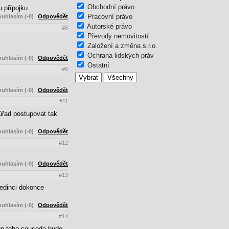
Obchodní právo
 přípojku.
Pracovní právo
uhlasím (-0)
Odpovědět
Autorské právo
#8
Převody nemovitostí
Založení a změna s.r.o.
Ochrana lidských práv
uhlasím (-0)
Odpovědět
Ostatní
#9
uhlasím (-0)
Odpovědět
#11
úřad postupovat tak
uhlasím (-0)
Odpovědět
#12
uhlasím (-0)
Odpovědět
#13
Jedinci dokonce
uhlasím (-0)
Odpovědět
#14
.On toho souseda bude