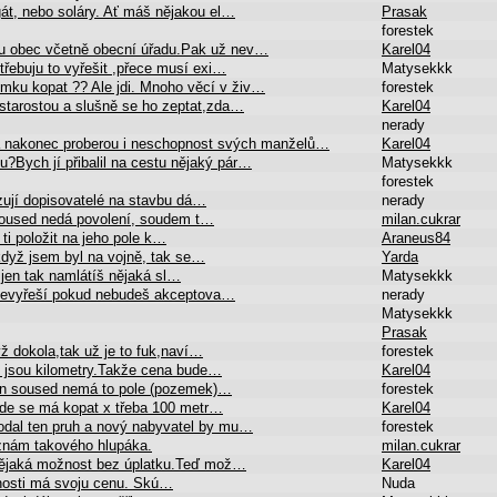
gát, nebo soláry. Ať máš nějakou el…
Prasak
forestek
ou obec včetně obecní úřadu.Pak už nev…
Karel04
třebuju to vyřešit ,přece musí exi…
Matysekkk
emku kopat ?? Ale jdi. Mnoho věcí v živ…
forestek
 starostou a slušně se ho zeptat,zda…
Karel04
nerady
 nakonec proberou i neschopnost svých manželů…
Karel04
u?Bych jí přibalil na cestu nějaký pár…
Matysekkk
forestek
zují dopisovatelé na stavbu dá…
nerady
Soused nedá povolení, soudem t…
milan.cukrar
ti položit na jeho pole k…
Araneus84
dyž jsem byl na vojně, tak se…
Yarda
 jen tak namlátíš nějaká sl…
Matysekkk
 nevyřeší pokud nebudeš akceptova…
nerady
Matysekkk
Prasak
ž dokola,tak už je to fuk,naví…
forestek
o jsou kilometry.Takže cena bude…
Karel04
 ten soused nemá to pole (pozemek)…
forestek
,kde se má kopat x třeba 100 metr…
Karel04
rodal ten pruh a nový nabyvatel by mu…
forestek
Neznám takového hlupáka.
milan.cukrar
je nějaká možnost bez úplatku.Teď mož…
Karel04
eľnosti má svoju cenu. Skú…
Nuda