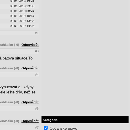
08.01.2019 19:24
08.01.2019 23:33
09.01.2019 08:24
09.01.2019 10:14
09.01.2019 13:33
09.01.2019 14:25
#1
uhlasím (-0)
Odpovědět
#3
á patová situace.To
uhlasím (-0)
Odpovědět
#4
vynucovat a i kdyby,
le ještě dřív, než se
uhlasím (-0)
Odpovědět
#6
Kategorie
uhlasím (-0)
Odpovědět
#7
Občanské právo