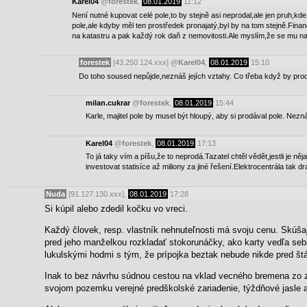
Karel04
@
forestek
,
08.01.2019
11:12
Není nutné kupovat celé pole,to by stejně asi neprodal,ale jen pruh,k
pole,ale kdyby měl ten prostředek pronajatý,byl by na tom stejně.Finan
na katastru a pak každý rok daň z nemovitosti.Ale myslím,že se mu na
forestek
[43.250.124.xxx]
@
Karel04
,
08.01.2019
15:10
Do toho soused nepůjde,neznáš jejích vztahy. Co třeba když by proda
milan.cukrar
@
forestek
,
08.01.2019
15:44
Karle, majitel pole by musel být hloupý, aby si prodával pole. Ne
Karel04
@
forestek
,
08.01.2019
17:13
To já taky vím a píšu,že to neprodá.Tazatel chtěl vědět,jestli je n
investovat statisíce až miliony za jiné řešení.Elektrocentrála tak d
Nuda
[91.127.130.xxx],
08.01.2019
17:28
Si kúpil alebo zdedil kočku vo vreci.
Každý človek, resp. vlastník nehnuteľnosti má svoju cenu. Skúša
pred jeho manželkou rozkladať stokorunáčky, ako karty vedľa seb
lukulskými hodmi s tým, že prípojka beztak nebude nikde pred štá
Inak to bez návrhu súdnou cestou na vklad vecného bremena zo z
svojom pozemku verejné predškolské zariadenie, týždňové jasle 