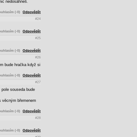
nic nedosáhneš.
uhlasím (-0)
Odpovědět
#24
uhlasím (-0)
Odpovědět
#25
uhlasím (-0)
Odpovědět
#26
em bude hračka když si
uhlasím (-0)
Odpovědět
#27
i pole souseda bude
 i s věcným břemenem
uhlasím (-0)
Odpovědět
#28
uhlasím (-0)
Odpovědět