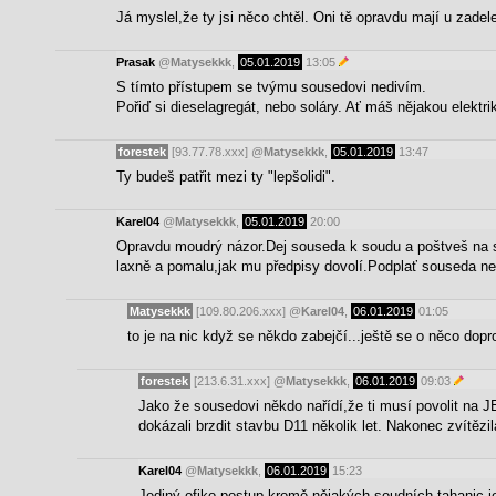
Já myslel,že ty jsi něco chtěl. Oni tě opravdu mají u zade
Prasak
@
Matysekkk
,
05.01.2019
13:05
S tímto přístupem se tvýmu sousedovi nedivím.
Pořiď si dieselagregát, nebo soláry. Ať máš nějakou elektri
forestek
[93.77.78.xxx]
@
Matysekkk
,
05.01.2019
13:47
Ty budeš patřit mezi ty "lepšolidi".
Karel04
@
Matysekkk
,
05.01.2019
20:00
Opravdu moudrý názor.Dej souseda k soudu a poštveš na s
laxně a pomalu,jak mu předpisy dovolí.Podplať souseda neb
Matysekkk
[109.80.206.xxx]
@
Karel04
,
06.01.2019
01:05
to je na nic když se někdo zabejčí...ještě se o něco dopr
forestek
[213.6.31.xxx]
@
Matysekkk
,
06.01.2019
09:03
Jako že sousedovi někdo nařídí,že ti musí povolit na 
dokázali brzdit stavbu D11 několik let. Nakonec zvítězil
Karel04
@
Matysekkk
,
06.01.2019
15:23
Jediný ofiko postup,kromě nějakých soudních tahanic,je