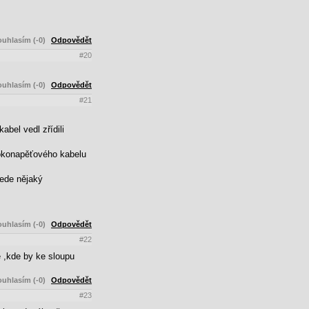
uhlasím (-0)
Odpovědět
#20
uhlasím (-0)
Odpovědět
#21
bel vedl zřídili
ysokonapěťového kabelu
vede nějaký
uhlasím (-0)
Odpovědět
#22
e ,kde by ke sloupu
uhlasím (-0)
Odpovědět
#23