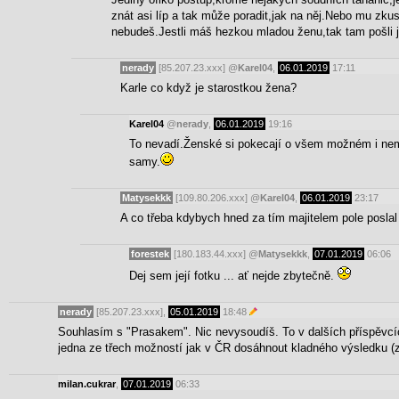
znát asi líp a tak může poradit,jak na něj.Nebo mu zk
nebudeš.Jestli máš hezkou mladou ženu,tak tam pošli j
nerady
[85.207.23.xxx]
@
Karel04
,
06.01.2019
17:11
Karle co když je starostkou žena?
Karel04
@
nerady
,
06.01.2019
19:16
To nevadí.Ženské si pokecají o všem možném i nemo
samy.
Matysekkk
[109.80.206.xxx]
@
Karel04
,
06.01.2019
23:17
A co třeba kdybych hned za tím majitelem pole poslal s
forestek
[180.183.44.xxx]
@
Matysekkk
,
07.01.2019
06:06
Dej sem její fotku ... ať nejde zbytečně.
nerady
[85.207.23.xxx],
05.01.2019
18:48
Souhlasím s "Prasakem". Nic nevysoudíš. To v dalších příspěvcích 
jedna ze třech možností jak v ČR dosáhnout kladného výsledku (z
milan.cukrar
,
07.01.2019
06:33