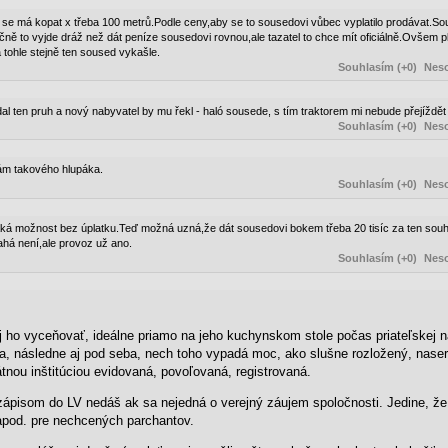
de se má kopat x třeba 100 metrů.Podle ceny,aby se to sousedovi vůbec vyplatilo prodávat.So
čně to vyjde dráž než dát peníze sousedovi rovnou,ale tazatel to chce mít oficiálně.Ovšem pl
 tohle stejně ten soused vykašle.
Souhlasím (+0)
Neso
l ten pruh a nový nabyvatel by mu řekl - haló sousede, s tím traktorem mi nebude přejíždět 
Souhlasím (+0)
Neso
znám takového hlupáka.
Souhlasím (+0)
Neso
ějaká možnost bez úplatku.Teď možná uzná,že dát sousedovi bokem třeba 20 tisíc za ten souhlas
rahá není,ale provoz už ano.
Souhlasím (+0)
Neso
j ho vyceňovať, ideálne priamo na jeho kuchynskom stole počas priateľskej 
a, následne aj pod seba, nech toho vypadá moc, ako slušne rozložený, naser
tnou inštitúciou evidovaná, povoľovaná, registrovaná.
ápisom do LV nedáš ak sa nejedná o verejný záujem spoločnosti. Jedine, že
apod. pre nechcených parchantov.