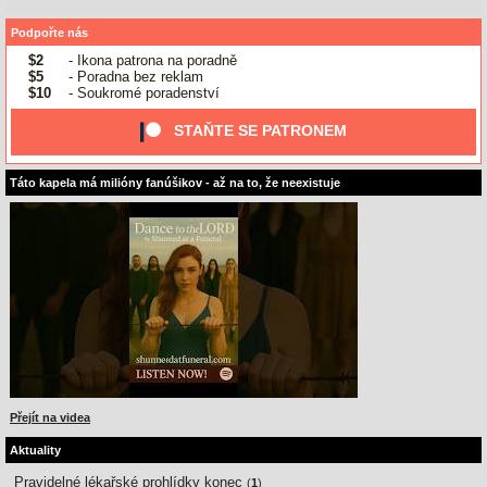
Podpořte nás
$2
- Ikona patrona na poradně
$5
- Poradna bez reklam
$10
- Soukromé poradenství
STAŇTE SE PATRONEM
Táto kapela má milióny fanúšikov - až na to, že neexistuje
Přejít na videa
Aktuality
Pravidelné lékařské prohlídky konec
(
1
)