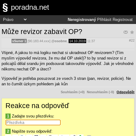
poradna.net
Neregistrovaný
Přihlásit
Registrovat
Může revizor zabavit OP?
#22
sSuner 1
[90.183.44.xxx]
@
osobne
,
14.10.2019
11:37
Vtipné, A jakou to má logiku nechat si ukradnout OP revizorem? (Tím
myslím výpověď revizora, že mu dal OP utekl)? to by snad revizor si z
policajtů dělal srandu jim podsouvat takovouhle výpověď. Jak je věrohodné
někomu nechat OP a útect?
Výpověď je potřeba posuzovat ze vsech 3 stran (pan, revizor, policie). Ne
an to čumět úzkym pohledem jak kůn
Souhlasím (+0)
Nesouhlasím (-0)
Odpovědět
Reakce na odpověď
1
Zadajte svou přezdívku:
2
Napište svou odpověď: